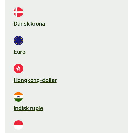
Dansk krona
Euro
Hongkong-dollar
Indisk rupie