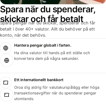
Spara när du spenderar,
skickar och får betalt
Spara pengar när du skickar, spenderar och får
betalt i över 40+ valutor. Allt du behöver på ett
konto, när det behövs.
Hantera pengar globalt i farten.
Ha dina valutor till hands på ett ställe och
konvertera dem på några sekunder.
Ett internationellt bankkort
Oroa dig aldrig för valutakurspålägg eller höga
transaktionsavgifter när du spenderar pengar
utomlands.