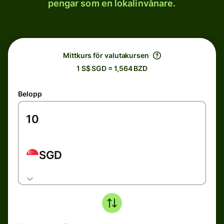
pengar som en lokalinvånare.
Mittkurs för valutakursen
1 S$ SGD = 1,564 BZD
Belopp
SGD