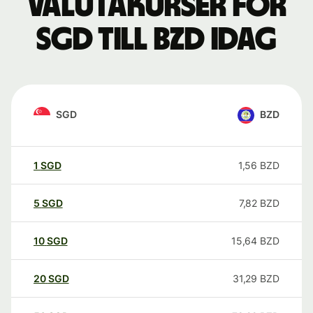
Valutakurser för
SGD till BZD idag
SGD
BZD
1
SGD
1,56
BZD
5
SGD
7,82
BZD
10
SGD
15,64
BZD
20
SGD
31,29
BZD