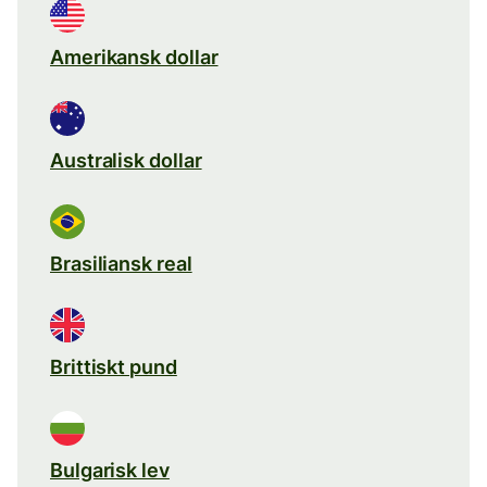
Amerikansk dollar
Australisk dollar
Brasiliansk real
Brittiskt pund
Bulgarisk lev