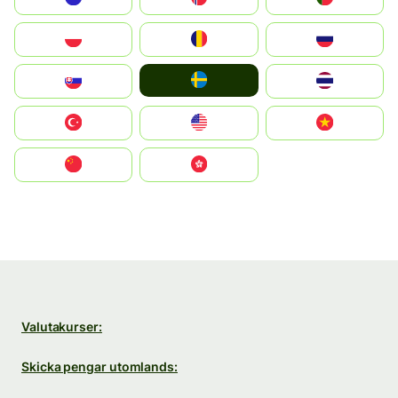
Polska
România
Россия
Ruoŧŧa
Slovensko
ไทย
Türkiye
United States
Vietnam
中国
中國香港特別行政區
Valutakurser:
Skicka pengar utomlands: