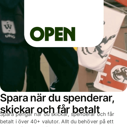
Spara när du spenderar,
skickar och får betalt
Spara pengar när du skickar, spenderar och får
betalt i över 40+ valutor. Allt du behöver på ett