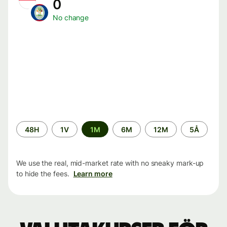
0
No change
Time
48H
1V
1M
6M
12M
5Å
period
We use the real, mid-market rate with no sneaky mark-up
to hide the fees.
Learn more