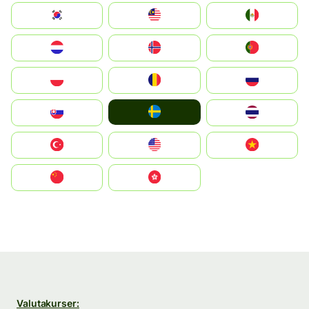
South Korea
Malay
Mexico
Nederland
Norge
Portugal
Polska
România
Россия
Ruoŧŧa
Slovensko
ไทย
Türkiye
United States
Vietnam
中国
中國香港特別行政區
Valutakurser: