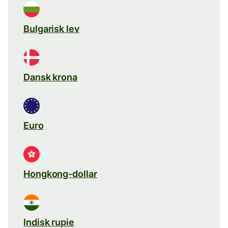
Bulgarisk lev
Dansk krona
Euro
Hongkong-dollar
Indisk rupie