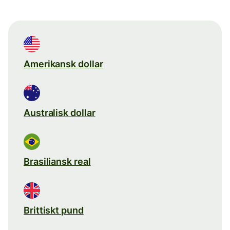
Amerikansk dollar
Australisk dollar
Brasiliansk real
Brittiskt pund