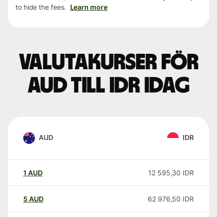
to hide the fees.
Learn more
Valutakurser för
AUD till IDR idag
AUD
IDR
1
AUD
12 595,30
IDR
5
AUD
62 976,50
IDR