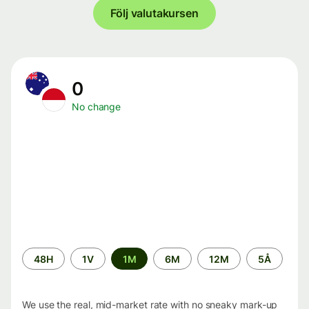
Följ valutakursen
0
No change
Time
48H
1V
1M
6M
12M
5Å
period
We use the real, mid-market rate with no sneaky mark-up