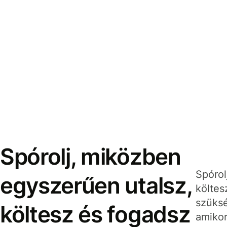
Spórolj, miközben
Spórol
egyszerűen utalsz,
költes
szüksé
költesz és fogadsz
amikor