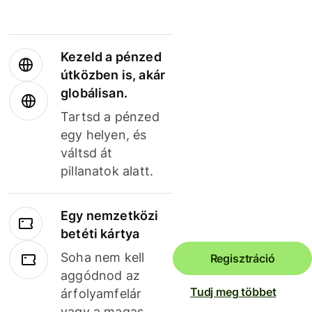
Kezeld a pénzed
útközben is, akár
globálisan.
Tartsd a pénzed
egy helyen, és
váltsd át
pillanatok alatt.
Egy nemzetközi
betéti kártya
Soha nem kell
Regisztráció
aggódnod az
Tudj meg többet
árfolyamfelár
vagy a magas