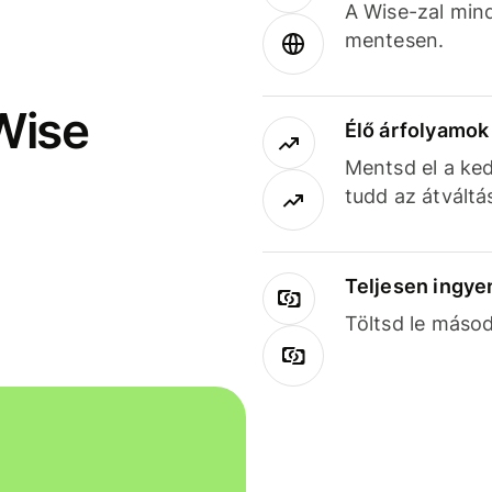
A Wise-zal min
mentesen.
Wise
Élő árfolyamo
Mentsd el a ked
tudd az átváltá
Teljesen ingye
Töltsd le másod