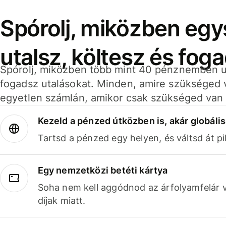
Spórolj, miközben eg
utalsz, költesz és fog
Spórolj, miközben több mint 40 pénznemben ut
fogadsz utalásokat. Minden, amire szükséged 
egyetlen számlán, amikor csak szükséged van 
Kezeld a pénzed útközben is, akár globális
Tartsd a pénzed egy helyen, és váltsd át pil
Egy nemzetközi betéti kártya
Soha nem kell aggódnod az árfolyamfelár 
díjak miatt.