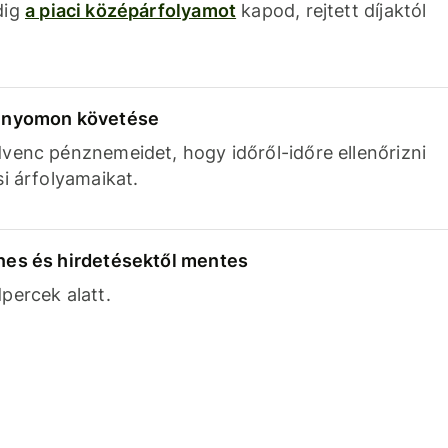
dig
a piaci középárfolyamot
kapod, rejtett díjaktól
k nyomon követése
venc pénznemeidet, hogy időről-időre ellenőrizni
si árfolyamaikat.
nes és hirdetésektől mentes
percek alatt.