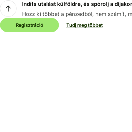
Indíts utalást külföldre, és spórolj a díjako
Hozz ki többet a pénzedből, nem számít, me
Regisztráció
Tudj meg többet