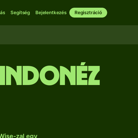
bás
Segítség
Bejelentkezés
Regisztráció
 indonéz
Wise-zal egy