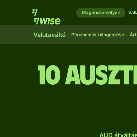
Magánszemélyek
Vál
Valutaváltó
Pénznemek böngészése
Árf
10 ausz
AUD átváltá