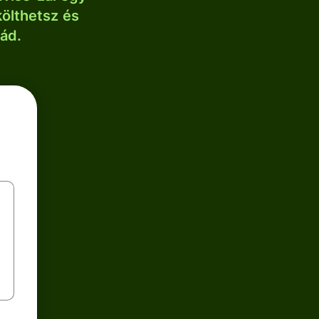
költhetsz és
lád.