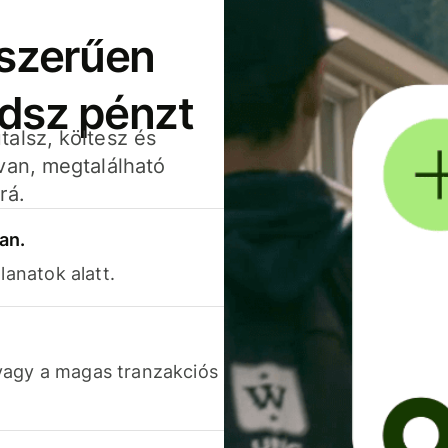
yszerűen
adsz pénzt
alsz, költesz és
van, megtalálható
rá.
an.
lanatok alatt.
vagy a magas tranzakciós