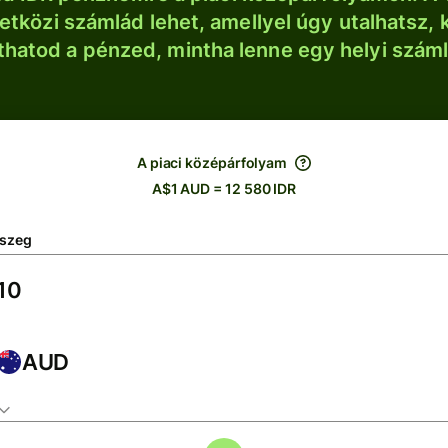
tközi számlád lehet, amellyel úgy utalhatsz, 
thatod a pénzed, mintha lenne egy helyi szám
A piaci középárfolyam
A$1 AUD = 12 580 IDR
szeg
AUD