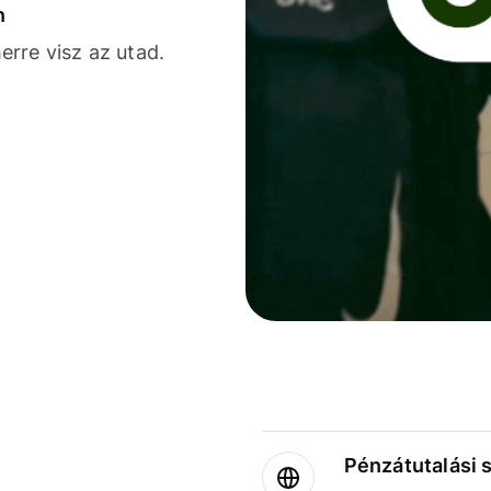
n
rre visz az utad.
Pénzátutalási 