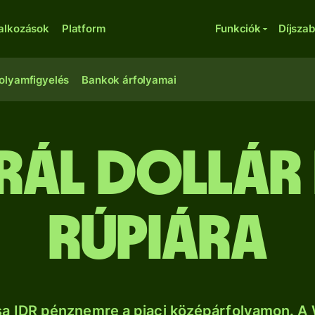
lalkozások
Platform
Funkciók
Díjsza
olyamfigyelés
Bankok árfolyamai
trál dollár
rúpiára
sa IDR pénznemre a piaci középárfolyamon. A 