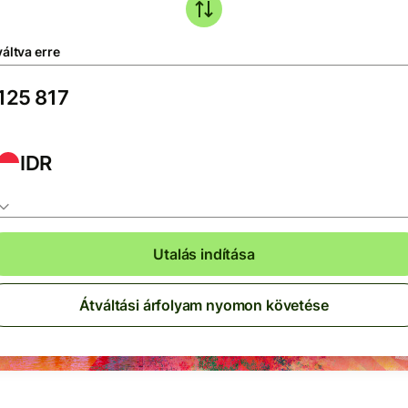
áltva erre
IDR
Utalás indítása
Átváltási árfolyam nyomon követése