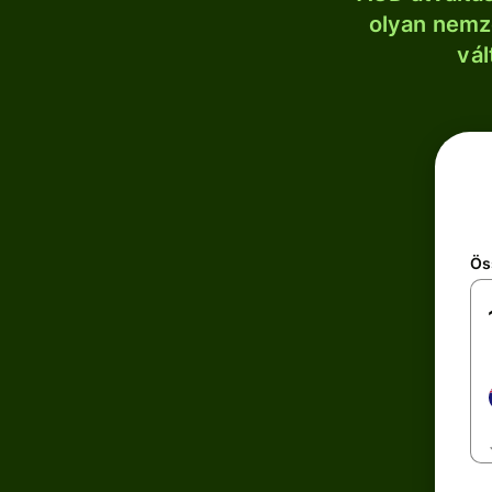
olyan nemze
vál
Ös