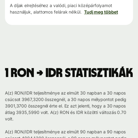
A díjak elrejtéséhez a valódi, piaci középárfolyamot
használjuk, alattomos felárak nélkül.
Tudj meg többet
1 RON → IDR statisztikák
A(z) RON/IDR teljesítménye az elmúlt 30 napban a 30 napos
csúcsot 3967,3200 összegnél, a 30 napos mélypontot pedig
3901,3700 összegnél érte el. Ez azt jelenti, hogy a 30 napos
átlag 3935,5990 volt. A(z) RON és IDR közötti változás 0.70
volt.
A(z) RON/IDR teljesítménye az elmúlt 90 napban a 90 napos