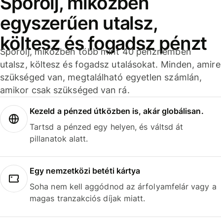
Spórolj, miközben
egyszerűen utalsz,
költesz és fogadsz pénzt
Spórolj, miközben több mint 40 pénznemben
utalsz, költesz és fogadsz utalásokat. Minden, amire
szükséged van, megtalálható egyetlen számlán,
amikor csak szükséged van rá.
Kezeld a pénzed útközben is, akár globálisan.
Tartsd a pénzed egy helyen, és váltsd át
pillanatok alatt.
Egy nemzetközi betéti kártya
Soha nem kell aggódnod az árfolyamfelár vagy a
magas tranzakciós díjak miatt.