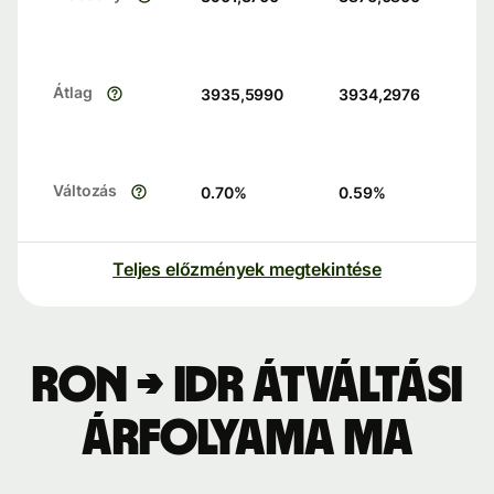
Átlag
3935,5990
3934,2976
Változás
0.70
%
0.59
%
Teljes előzmények megtekintése
RON → IDR átváltási
árfolyama ma