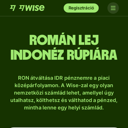
Regisztráció
román lej
indonéz rúpiára
RON átváltása IDR pénznemre a piaci
középárfolyamon. A Wise-zal egy olyan
nemzetközi számlád lehet, amellyel úgy
utalhatsz, költhetsz és válthatod a pénzed,
mintha lenne egy helyi számlád.