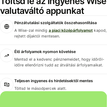
Töltsd le az ingyenes Wise
valutaváltó appunkat
Pénzátutalási szolgáltatók összehasonlítása
A Wise-zal mindig
a piaci középárfolyamot
kapod,
rejtett díjaktól mentesen.
Élő árfolyamok nyomon követése
Mentsd el a kedvenc pénznemeidet, hogy időről-
időre ellenőrizni tudd az átváltási árfolyamaikat.
Teljesen ingyenes és hirdetésektől mentes
Töltsd le másodpercek alatt.