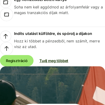
Soha nem kell aggódnod az árfolyamfelár vagy a
magas tranzakciós díjak miatt.
Indíts utalást külföldre, és spórolj a díjakon
Hozz ki többet a pénzedből, nem számít, merre
visz az utad.
Regisztráció
Tudj meg többet