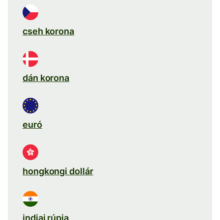
cseh korona
dán korona
euró
hongkongi dollár
indiai rúpia