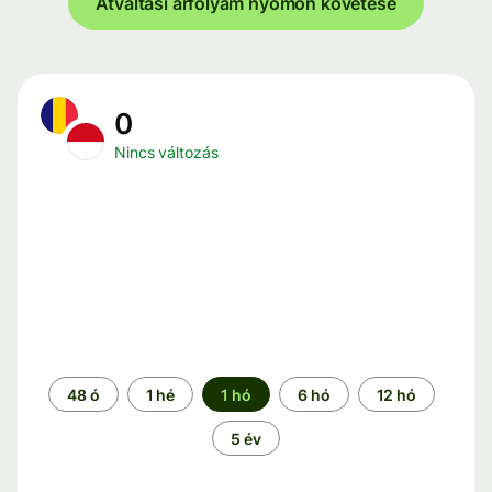
Átváltási árfolyam nyomon követése
0
Nincs változás
Időszak
48 ó
1 hé
1 hó
6 hó
12 hó
5 év