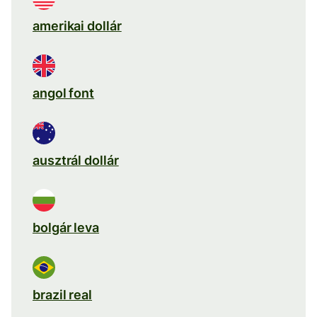
amerikai dollár
angol font
ausztrál dollár
bolgár leva
brazil real