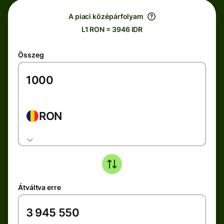
A piaci középárfolyam
L1 RON = 3946 IDR
Összeg
RON
Átváltva erre