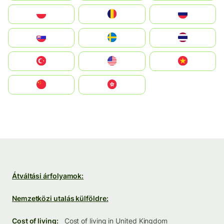
Polska
România
Россия
Slovensko
Ruoŧŧa
ไทย
Türkiye
United States
Vietnam
中国
中國香港特別行政區
Átváltási árfolyamok:
Nemzetközi utalás külföldre:
Cost of living:
Cost of living in United Kingdom