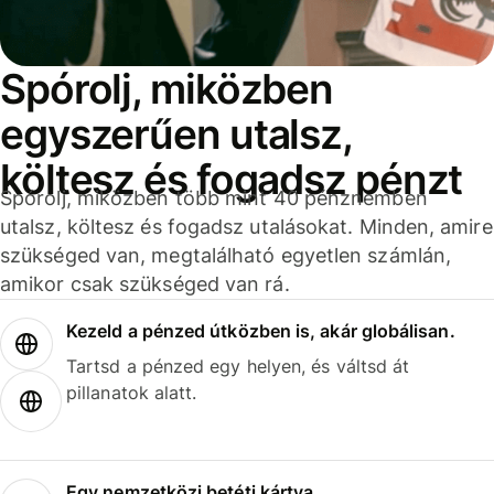
Spórolj, miközben
egyszerűen utalsz,
költesz és fogadsz pénzt
Spórolj, miközben több mint 40 pénznemben
utalsz, költesz és fogadsz utalásokat. Minden, amire
szükséged van, megtalálható egyetlen számlán,
amikor csak szükséged van rá.
Kezeld a pénzed útközben is, akár globálisan.
Tartsd a pénzed egy helyen, és váltsd át
pillanatok alatt.
Egy nemzetközi betéti kártya