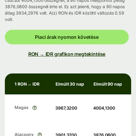
csúcsot 4004,1300 összegnél, a 90 napos mélypontot pedig
3876,0800 összegnél érte el. Ez azt jelenti, hogy a 90 napos
átlag 3934,2976 volt. A(z) RON és IDR közötti változás 0.59
volt.
Piaci árak nyomon követése
RON → IDR grafikon megtekintése
1 RON → IDR
Elmúlt 30 nap
Elmúlt 90 nap
Magas
3967,3200
4004,1300
Alacsony
3901,3700
3876,0800