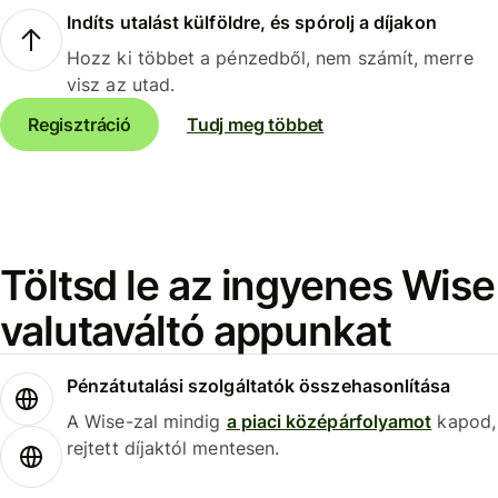
Indíts utalást külföldre, és spórolj a díjakon
Hozz ki többet a pénzedből, nem számít, merre
visz az utad.
Regisztráció
Tudj meg többet
Töltsd le az ingyenes Wise
valutaváltó appunkat
Pénzátutalási szolgáltatók összehasonlítása
A Wise-zal mindig
a piaci középárfolyamot
kapod,
rejtett díjaktól mentesen.