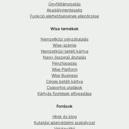
Ügyféltámogatás
Akadálymentesség
Funkció elérhetőségének ellenőrzése
Wise termékek
Nemzetközi pénzátutalás
Wise-számla
Nemzetközi betéti kártya
Nagy összegű átutalás
Pénzfogadás
Wise Platform
Wise Business
Céges betéti kártya
Csoportos utalások
Kártyás fizetések elfogadása
Források
Hírek és blog
Kutatási adatvédelmi szabályzat
Valutaváltó