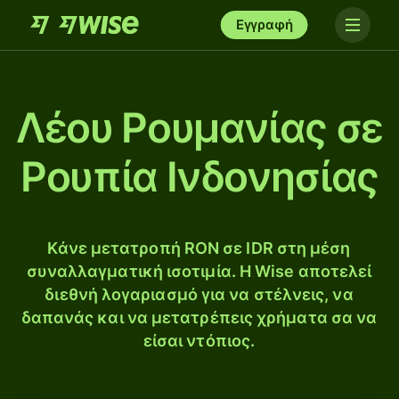
Εγγραφή
Λέου Ρουμανίας σε
Ρουπία Ινδονησίας
Κάνε μετατροπή RON σε IDR στη μέση
συναλλαγματική ισοτιμία. Η Wise αποτελεί
διεθνή λογαριασμό για να στέλνεις, να
δαπανάς και να μετατρέπεις χρήματα σα να
είσαι ντόπιος.