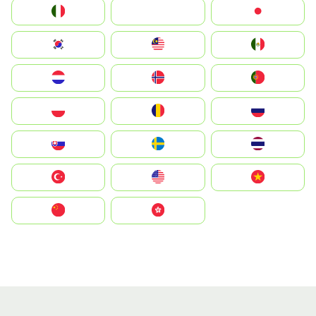
Italia
JA
Japan
South Korea
Malay
Mexico
Nederland
Norge
Portugal
Polska
România
Россия
Slovensko
Ruoŧŧa
ไทย
Türkiye
United States
Vietnam
中国
中國香港特別行政區