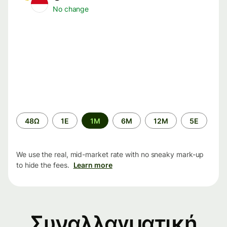
No change
Time
48Ω
1Ε
1M
6M
12M
5Ε
period
We use the real, mid-market rate with no sneaky mark-up
to hide the fees.
Learn more
Συναλλαγματική