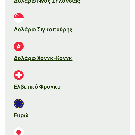
Δολάριο Νέας Ζηλανδίας
Δολάριο Σιγκαπούρης
Δολάριο Χονγκ-Κονγκ
Ελβετικό Φράγκο
Ευρώ