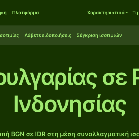
ηση
Πλατφόρμα
Χαρακτηριστικά
Τι
ισοτιμίες
Λάβετε ειδοποιήσεις
Σύγκριση ισοτιμιών
ουλγαρίας σε 
Ινδονησίας
πή BGN σε IDR στη μέση συναλλαγματική ισο