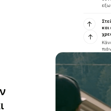
εξω
Στε
και
χρε
Κάν
πιάν
ν
ι