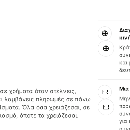
Δια
κιν
Κρά
συγ
και
δευ
Μια
σε χρήματα όταν στέλνεις,
Μην
αι λαμβάνεις πληρωμές σε πάνω
προ
ίσματα. Όλα όσα χρειάζεσαι, σε
συν
ιασμό, όποτε τα χρειάζεσαι.
για
συν