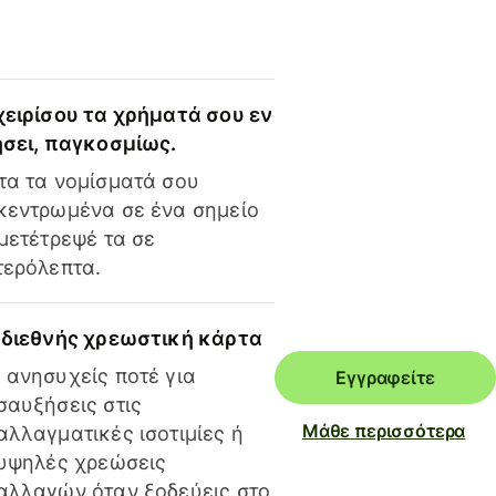
χειρίσου τα χρήματά σου εν
ήσει, παγκοσμίως.
τα τα νομίσματά σου
κεντρωμένα σε ένα σημείο
 μετέτρεψέ τα σε
τερόλεπτα.
 διεθνής χρεωστική κάρτα
 ανησυχείς ποτέ για
Εγγραφείτε
σαυξήσεις στις
Μάθε περισσότερα
αλλαγματικές ισοτιμίες ή
 υψηλές χρεώσεις
αλλαγών όταν ξοδεύεις στο