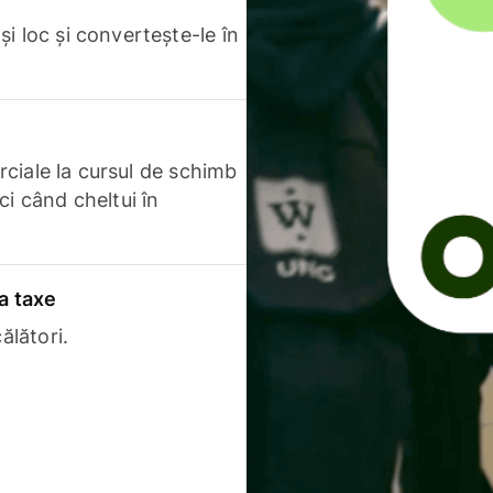
i loc și convertește-le în
erciale la cursul de schimb
ci când cheltui în
a taxe
ălători.