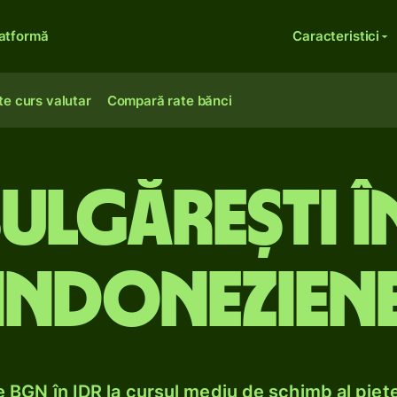
atformă
Caracteristici
te curs valutar
Compară rate bănci
bulgărești în
indonezien
 BGN în IDR la cursul mediu de schimb al piețe