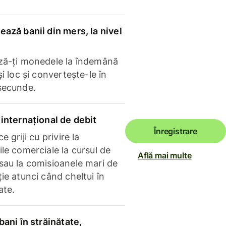
ază banii din mers, la nivel
ză-ți monedele la îndemână
și loc și convertește-le în
secunde.
internațional de debit
Înregistrare
e griji cu privire la
le comerciale la cursul de
Află mai multe
sau la comisioanele mari de
ie atunci când cheltui în
ate.
bani în străinătate,