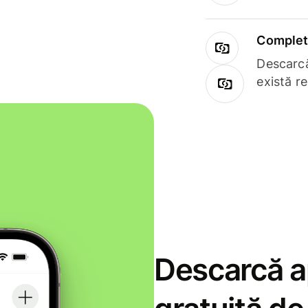
Complet 
Descarcă
există r
Descarcă ap