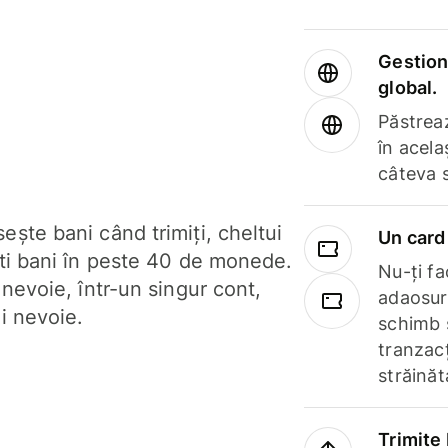
Gestione
global.
Păstrea
în acela
câteva 
ște bani când trimiți, cheltui
Un card 
ști bani în peste 40 de monede.
Nu-ți fac
 nevoie, într-un singur cont,
adaosuri
i nevoie.
schimb 
tranzacț
străinăt
Trimite 