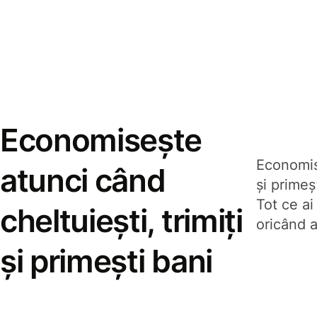
Economisește
Economise
atunci când
și prime
Tot ce ai
cheltuiești, trimiți
oricând a
și primești bani