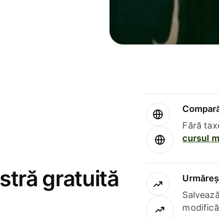
Compară 
Fără tax
cursul m
stră gratuită
Urmăreșt
Salvează
modifică