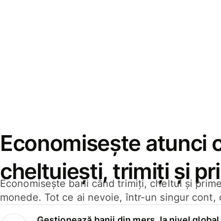
Economisește atunci 
cheltuiești, trimiți și p
Economisește bani când trimiți, cheltui și prim
monede. Tot ce ai nevoie, într-un singur cont, 
Gestionează banii din mers, la nivel global