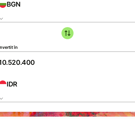
BGN
vertit în
IDR