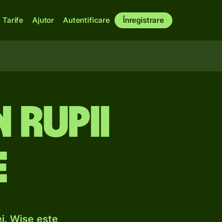
Tarife
Ajutor
Autentificare
Înregistrare
 rupii
e
i. Wise este