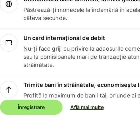
Păstrează-ți monedele la îndemână în acelaș
câteva secunde.
Un card internațional de debit
Nu-ți face griji cu privire la adaosurile com
sau la comisioanele mari de tranzacție atun
străinătate.
Trimite bani în străinătate, economisește l
Profită la maximum de banii tăi, oriunde ai c
Înregistrare
Află mai multe