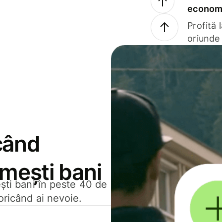
economi
Profită 
oriunde 
când
rimești bani
ești bani în peste 40 de
oricând ai nevoie.
.