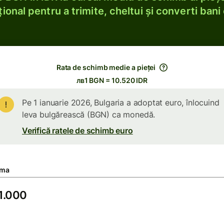
ional pentru a trimite, cheltui și converti bani 
Rata de schimb medie a pieței
лв1 BGN = 10.520 IDR
Pe 1 ianuarie 2026, Bulgaria a adoptat euro, înlocuind
leva bulgărească (BGN) ca monedă.
Verifică ratele de schimb euro
ma