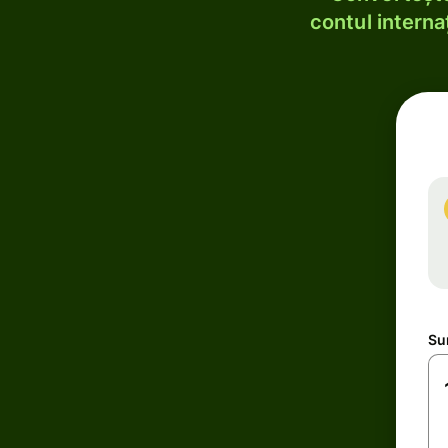
contul internaț
Su