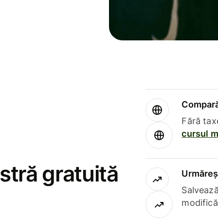
Compară 
Fără tax
cursul m
stră gratuită
Urmăreșt
Salvează
modifică