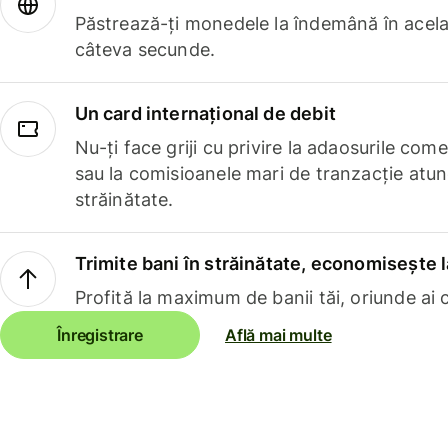
Păstrează-ți monedele la îndemână în acelaș
câteva secunde.
Un card internațional de debit
Nu-ți face griji cu privire la adaosurile com
sau la comisioanele mari de tranzacție atun
străinătate.
Trimite bani în străinătate, economisește l
Profită la maximum de banii tăi, oriunde ai c
Înregistrare
Află mai multe