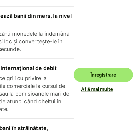
ază banii din mers, la nivel
ză-ți monedele la îndemână
și loc și convertește-le în
secunde.
internațional de debit
Înregistrare
e griji cu privire la
le comerciale la cursul de
Află mai multe
sau la comisioanele mari de
ie atunci când cheltui în
ate.
bani în străinătate,