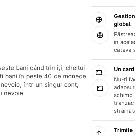
Gestione
global.
Păstrea
în acela
câteva 
ște bani când trimiți, cheltui
Un card 
ști bani în peste 40 de monede.
Nu-ți fac
 nevoie, într-un singur cont,
adaosuri
i nevoie.
schimb 
tranzacț
străinăt
Trimite 