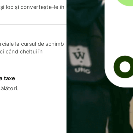
i loc și convertește-le în
erciale la cursul de schimb
ci când cheltui în
a taxe
ălători.