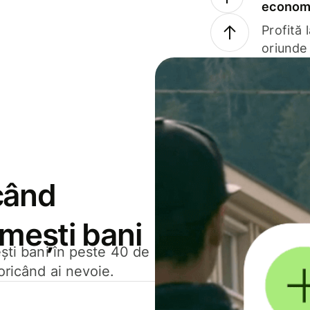
economi
Profită 
oriunde 
când
rimești bani
ești bani în peste 40 de
oricând ai nevoie.
.