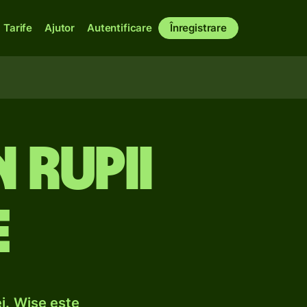
Tarife
Ajutor
Autentificare
Înregistrare
n rupii
e
i. Wise este