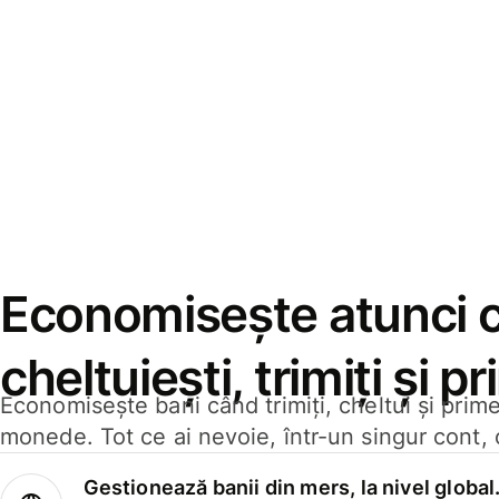
Economisește atunci 
cheltuiești, trimiți și p
Economisește bani când trimiți, cheltui și prim
monede. Tot ce ai nevoie, într-un singur cont, 
Gestionează banii din mers, la nivel global