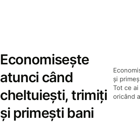
Economisește
Economise
atunci când
și prime
Tot ce ai
cheltuiești, trimiți
oricând a
și primești bani