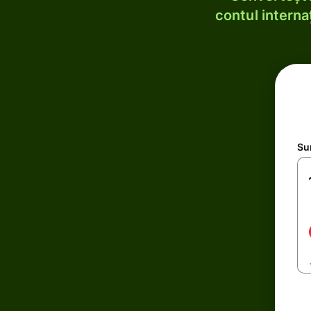
contul internaț
Su