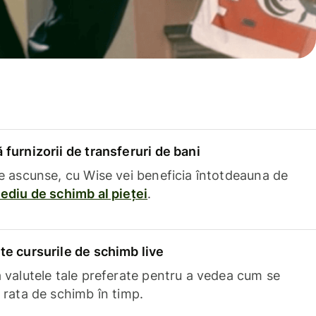
furnizorii de transferuri de bani
e ascunse, cu Wise vei beneficia întotdeauna de
ediu de schimb al pieței
.
e cursurile de schimb live
 valutele tale preferate pentru a vedea cum se
 rata de schimb în timp.