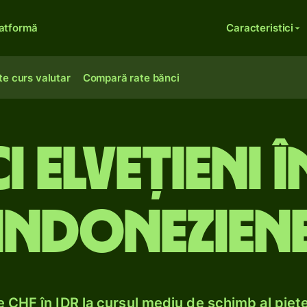
atformă
Caracteristici
te curs valutar
Compară rate bănci
 elvețieni î
indonezien
 CHF în IDR la cursul mediu de schimb al piețe