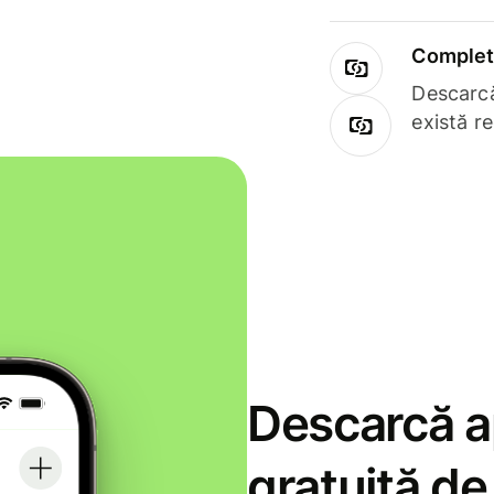
Complet 
Descarcă
există r
Descarcă ap
gratuită d