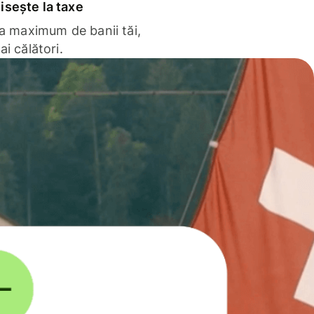
sește la taxe
la maximum de banii tăi,
ai călători.