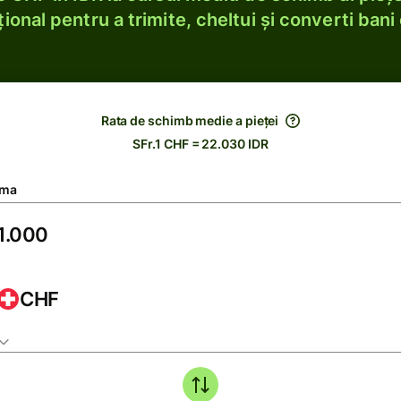
ional pentru a trimite, cheltui și converti bani 
Rata de schimb medie a pieței
SFr.1 CHF = 22.030 IDR
ma
CHF