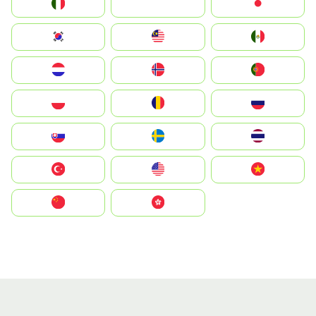
Italia
JA
Japan
South Korea
Malay
Mexico
Nederland
Norge
Portugal
Polska
România
Россия
Slovensko
Ruoŧŧa
ไทย
Türkiye
United States
Vietnam
中国
中國香港特別行政區