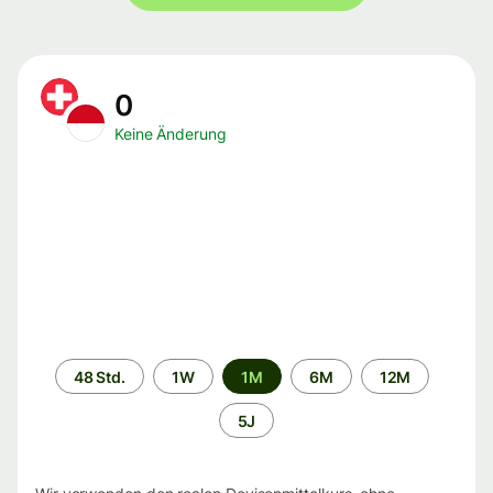
0
Keine Änderung
Zeitraum
48 Std.
1W
1M
6M
12M
5J