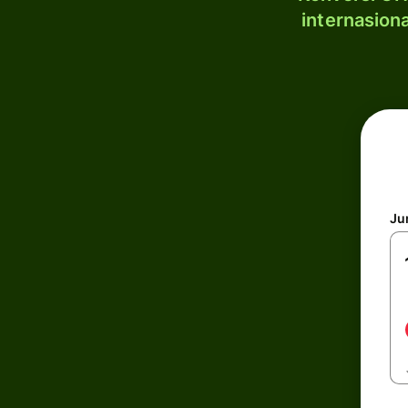
internasion
Ju