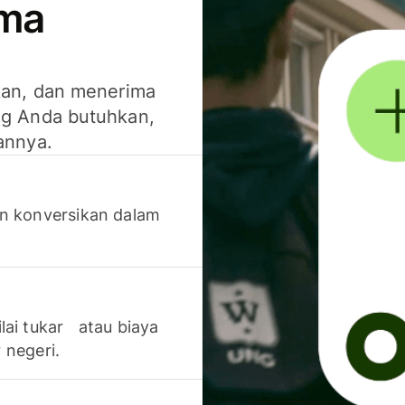
ima
kan, dan menerima
g Anda butuhkan,
annya.
n konversikan dalam
lai tukar atau biaya
 negeri.