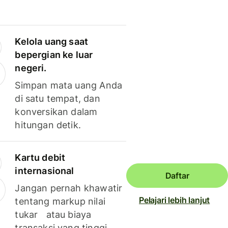
Kelola uang saat
bepergian ke luar
negeri.
Simpan mata uang Anda
di satu tempat, dan
konversikan dalam
hitungan detik.
Kartu debit
internasional
Daftar
Jangan pernah khawatir
Pelajari lebih lanjut
tentang markup nilai
tukar atau biaya
transaksi yang tinggi