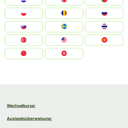
Polska
România
Россия
Slovensko
Ruoŧŧa
ไทย
Türkiye
United States
Vietnam
中国
中國香港特別行政區
Wechselkurse:
Auslandsüberweisung: