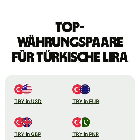
Top-
Währungspaare
für türkische Lira
TRY in USD
TRY in EUR
TRY in GBP
TRY in PKR