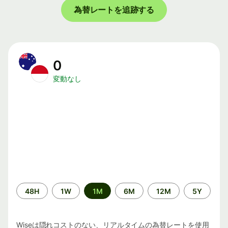
為替レートを追跡する
0
変動なし
期
48H
1W
1M
6M
12M
5Y
間
Wiseは隠れコストのない、リアルタイムの為替レートを使用