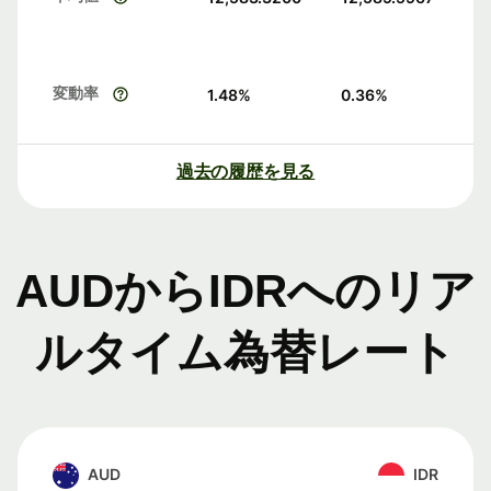
変動率
1.48
%
0.36
%
過去の履歴を見る
AUDからIDRへのリア
ルタイム為替レート
AUD
IDR