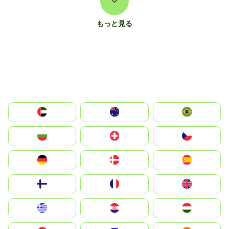
もっと見る
الإمارات العربية المتحدة
Australia
Brazil
България
Switzerland
Czechia
Deutschland
Denmark
España
Suomi
France
United Kingdom
Greece
Hrvatska
Magyarország