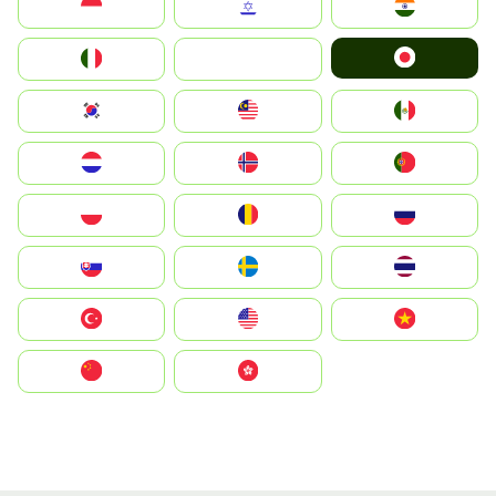
Indonesia
Israel
India
Japan
Italia
JA
South Korea
Malay
Mexico
Nederland
Norge
Portugal
Polska
România
Россия
Slovensko
Ruoŧŧa
ไทย
Türkiye
United States
Vietnam
中国
中國香港特別行政區