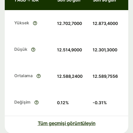
Yüksek
12.702,7000
12.873,4000
Düşük
12.514,9000
12.301,3000
Ortalama
12.588,2400
12.589,7556
Değişim
0.12
%
-0.31
%
Tüm geçmişi görüntüleyin