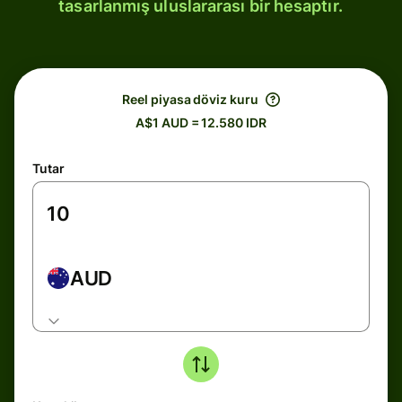
tasarlanmış uluslararası bir hesaptır.
Reel piyasa döviz kuru
A$1 AUD = 12.580 IDR
Tutar
AUD