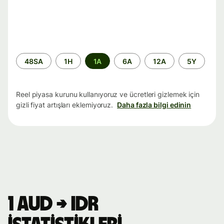
Zaman
48SA
1H
1A
6A
12A
5Y
aralığı
Reel piyasa kurunu kullanıyoruz ve ücretleri gizlemek için
gizli fiyat artışları eklemiyoruz.
Daha fazla bilgi edinin
1 AUD → IDR