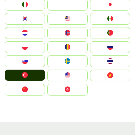
Italia
JA
Japan
South Korea
Malay
Mexico
Nederland
Norge
Portugal
Polska
România
Россия
Slovensko
Ruoŧŧa
ไทย
Türkiye
United States
Vietnam
中国
中國香港特別行政區