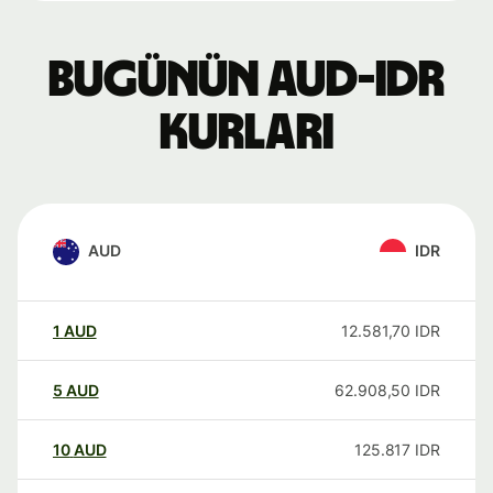
Bugünün AUD-IDR
kurları
AUD
IDR
1
AUD
12.581,70
IDR
5
AUD
62.908,50
IDR
10
AUD
125.817
IDR