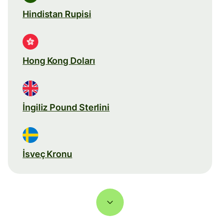
Hindistan Rupisi
Hong Kong Doları
İngiliz Pound Sterlini
İsveç Kronu