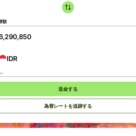
替額
IDR
送金する
為替レートを追跡する