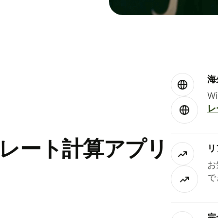
海
W
レ
替レート計算アプリ
リ
お
で
完