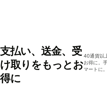
支払い、送金、受
40通貨以
け取りをもっとお
お得に。
マートに
得に