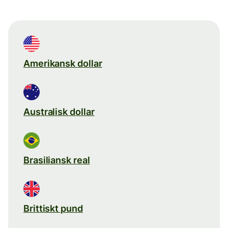
Amerikansk dollar
Australisk dollar
Brasiliansk real
Brittiskt pund