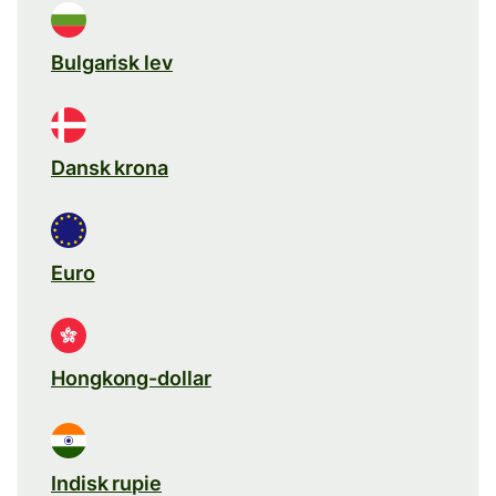
Bulgarisk lev
Dansk krona
Euro
Hongkong-dollar
Indisk rupie