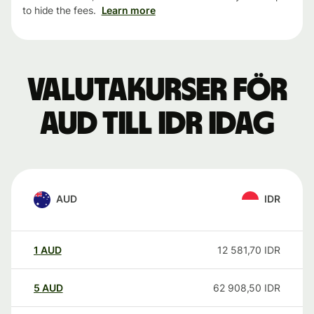
to hide the fees.
Learn more
Valutakurser för
AUD till IDR idag
AUD
IDR
1
AUD
12 581,70
IDR
5
AUD
62 908,50
IDR