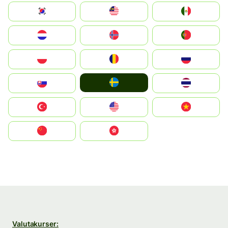
South Korea
Malay
Mexico
Nederland
Norge
Portugal
Polska
România
Россия
Ruoŧŧa
Slovensko
ไทย
Türkiye
United States
Vietnam
中国
中國香港特別行政區
Valutakurser: