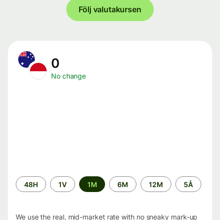
Följ valutakursen
0
No change
Time
48H
1V
1M
6M
12M
5Å
period
We use the real, mid-market rate with no sneaky mark-up