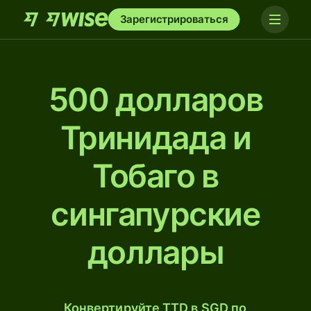
Зарегистрироваться
500 долларов
Тринидада и
Тобаго в
сингапурские
доллары
Конвертируйте TTD в SGD по