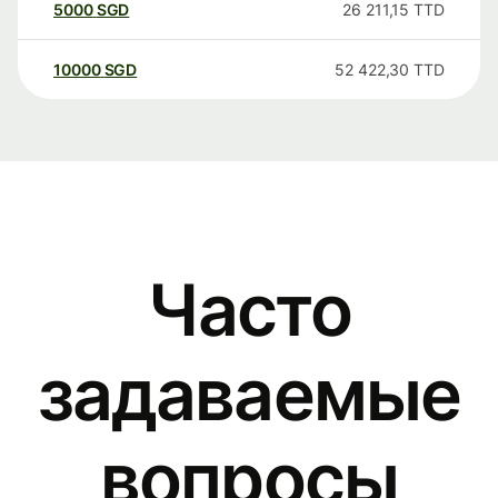
5000
SGD
26 211,15
TTD
10000
SGD
52 422,30
TTD
Часто
задаваемые
вопросы