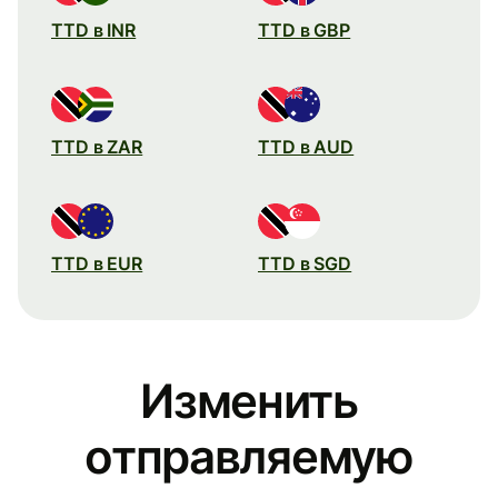
TTD в INR
TTD в GBP
TTD в ZAR
TTD в AUD
TTD в EUR
TTD в SGD
Изменить
отправляемую