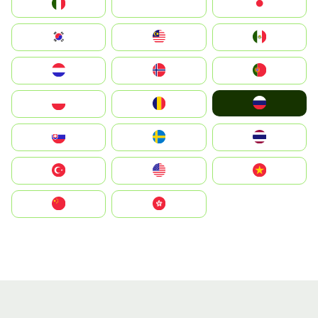
Italia
JA
Japan
South Korea
Malay
Mexico
Nederland
Norge
Portugal
Россия
Polska
România
Slovensko
Ruoŧŧa
ไทย
Türkiye
United States
Vietnam
中国
中國香港特別行政區