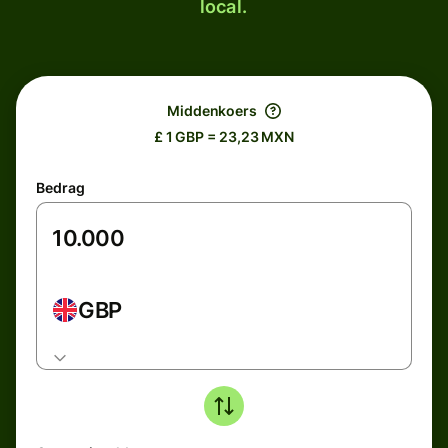
local.
Middenkoers
£ 1 GBP = 23,23 MXN
Bedrag
GBP