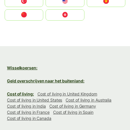
Türkiye
United States
Vietnam
中国
中國香港特別行政區
Wisselkoersen:
Geld overschrijven naar het buitenland:
Cost of living:
Cost of living in United Kingdom
Cost of living in United States
Cost of living in Australia
Cost of living in India
Cost of living in Germany
Cost of living in France
Cost of living in Spain
Cost of living in Canada