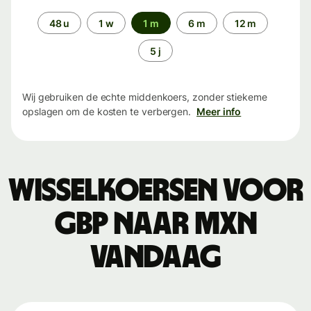
Periode
48 u
1 w
1 m
6 m
12 m
5 j
Wij gebruiken de echte middenkoers, zonder stiekeme
opslagen om de kosten te verbergen.
Meer info
Wisselkoersen voor
GBP naar MXN
vandaag