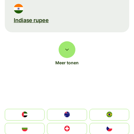
Indiase rupee
Meer tonen
الإمارات العربية المتحدة
Australia
Brazil
България
Switzerland
Czechia