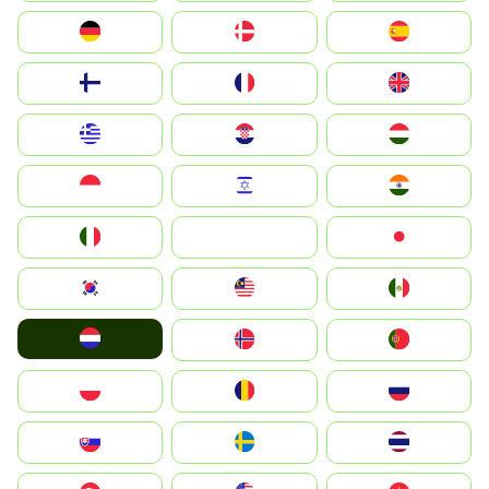
Deutschland
Denmark
España
Suomi
France
United Kingdom
Greece
Hrvatska
Magyarország
Indonesia
Israel
India
Italia
JA
Japan
South Korea
Malay
Mexico
Nederland
Norge
Portugal
Polska
România
Россия
Slovensko
Ruoŧŧa
ไทย