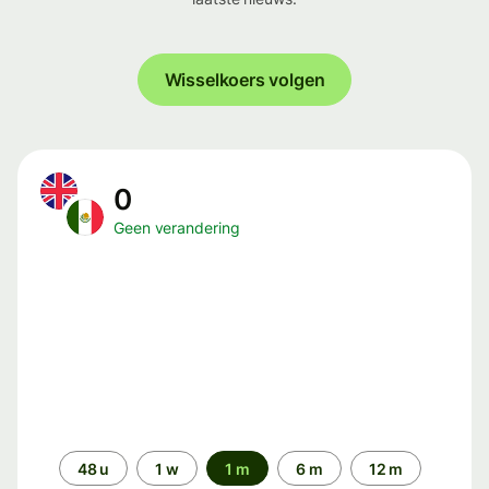
Wisselkoers volgen
0
Geen verandering
Periode
48 u
1 w
1 m
6 m
12 m