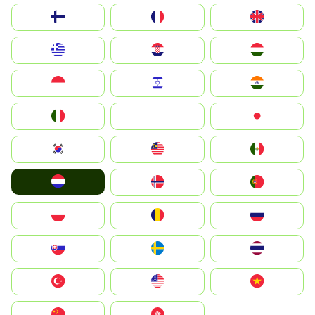
Suomi
France
United Kingdom
Greece
Hrvatska
Magyarország
Indonesia
Israel
India
Italia
JA
Japan
South Korea
Malay
Mexico
Nederland
Norge
Portugal
Polska
România
Россия
Slovensko
Ruoŧŧa
ไทย
Türkiye
United States
Vietnam
中国
中國香港特別行政區