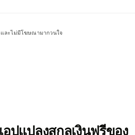
หมดและไม่มีโฆษณามากวนใจ
อปแปลงสกุลเงินฟรีของ