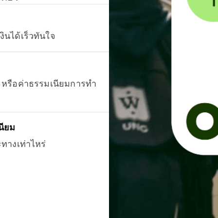
งินได้เร็วทันใจ
ยน หรือค่าธรรมเนียมการทำ
นียม
ะทางเท่าไหร่