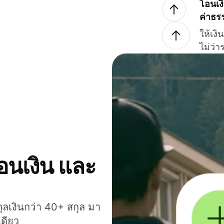
โอนเง
ค่าธร
ให้เง
ไม่ว่
โอนเงิน และ
กุลเงินกว่า 40+ สกุล มา
เดียว