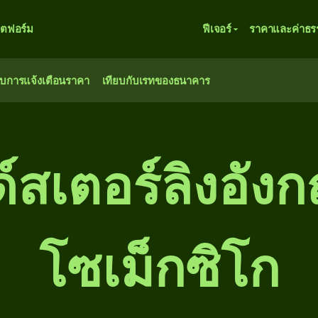
ตฟอร์ม
ฟีเจอร์
ราคาและค่าธร
ับการแจ้งเตือนราคา
เทียบกับเรทของธนาคาร
สเตอร์ลิงอังก
โซเม็กซิโก