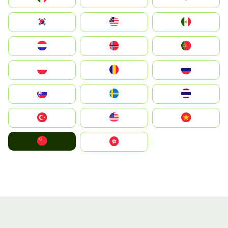
South Korea
Malay
Mexico
Nederland
Norge
Portugal
Polska
România
Россия
Slovensko
Ruoŧŧa
ไทย
Türkiye
United States
Vietnam
中国
中國香港特別行政區