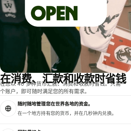
在消费、汇款和收款时省钱
在您以 40 多种货币汇款、消费和收款时省钱。只需一
个账户，即可随时满足您的所有需求。
随时随地管理您在世界各地的资金。
在一个地方持有您的货币，并在几秒钟内兑换。