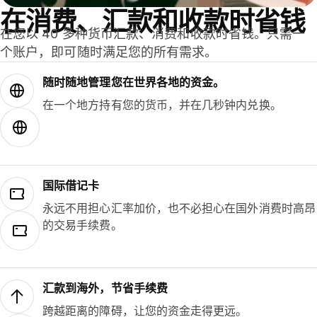
在消费、汇款和收款时省钱
在您以 40 多种货币汇款、消费和收款时省钱。只需一
个账户，即可随时满足您的所有需求。
随时随地管理您在世界各地的资金。
在一个地方持有您的货币，并在几秒钟内兑换。
国际借记卡
永远不用担心汇率加价，也不必担心在国外消费时高昂
的交易手续费。
汇款到海外，节省手续费
跨越距离的障碍，让您的资金走得更远。