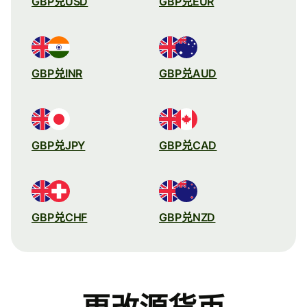
GBP兑USD
GBP兑EUR
GBP兑INR
GBP兑AUD
GBP兑JPY
GBP兑CAD
GBP兑CHF
GBP兑NZD