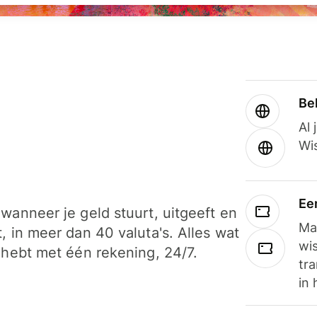
Be
Al 
Wi
Ee
wanneer je geld stuurt, uitgeeft en
Ma
, in meer dan 40 valuta's. Alles wat
wi
 hebt met één rekening, 24/7.
tra
in 