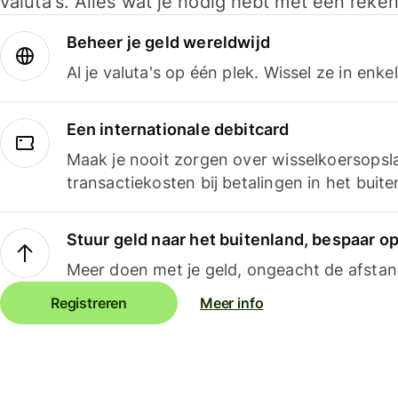
valuta's. Alles wat je nodig hebt met één reken
Beheer je geld wereldwijd
Al je valuta's op één plek. Wissel ze in enk
Een internationale debitcard
Maak je nooit zorgen over wisselkoersopsl
transactiekosten bij betalingen in het buite
Stuur geld naar het buitenland, bespaar o
Meer doen met je geld, ongeacht de afstan
Registreren
Meer info