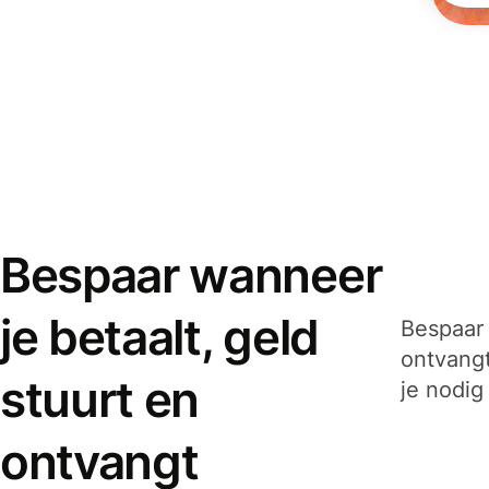
Bespaar wanneer
je betaalt, geld
Bespaar 
ontvangt
stuurt en
je nodig
ontvangt