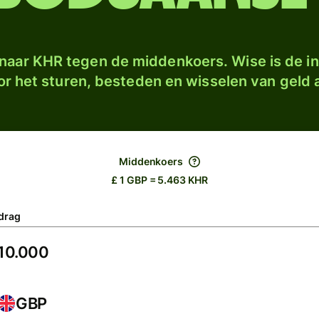
naar KHR tegen de middenkoers. Wise is de in
r het sturen, besteden en wisselen van geld a
Middenkoers
£ 1 GBP = 5.463 KHR
drag
GBP