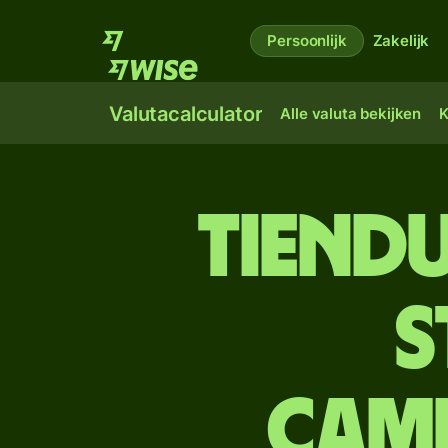
Persoonlijk
Zakelijk
Valutacalculator
Alle valuta bekijken
K
tien­d
s
Camb