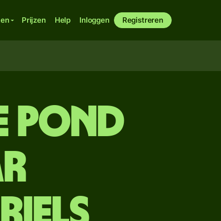
ken
Prijzen
Help
Inloggen
Registreren
se pond
ar
riels