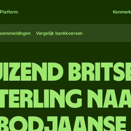
Platform
Kenmer
oersmeldingen
Vergelijk bankkoersen
uizend Brit
terling na
odjaanse 