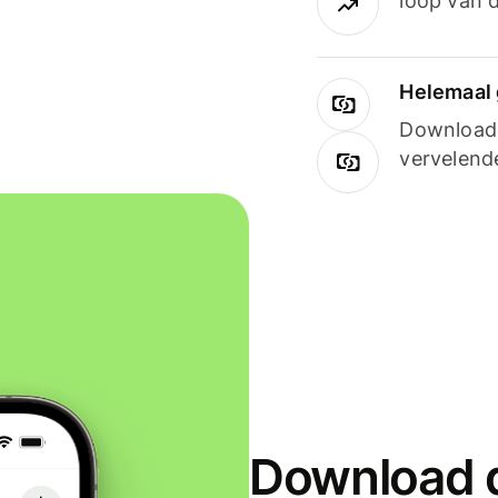
loop van d
Helemaal 
Downloade
vervelend
Download d