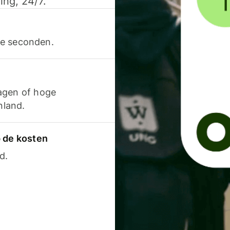
ing, 24/7.
ele seconden.
agen of hoge
nland.
p de kosten
d.