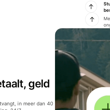
Stu
be
Me
on
aalt, geld
ntvangt, in meer dan 40