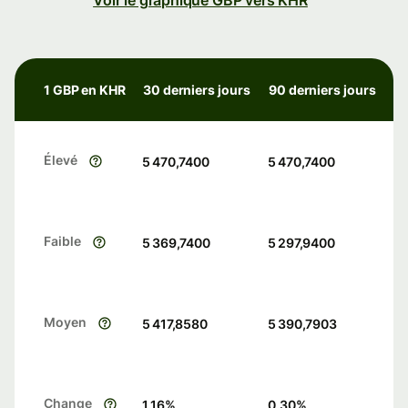
Voir le graphique GBP vers KHR
1 GBP en KHR
30 derniers jours
90 derniers jours
Élevé
5 470,7400
5 470,7400
Faible
5 369,7400
5 297,9400
Moyen
5 417,8580
5 390,7903
Change
1.16
%
0.30
%