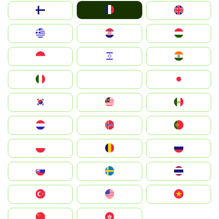
France
Suomi
United Kingdom
Greece
Hrvatska
Magyarország
Indonesia
Israel
India
Italia
JA
Japan
South Korea
Malay
Mexico
Nederland
Norge
Portugal
Polska
România
Россия
Slovensko
Ruoŧŧa
ไทย
Türkiye
United States
Vietnam
中国
中國香港特別行政區