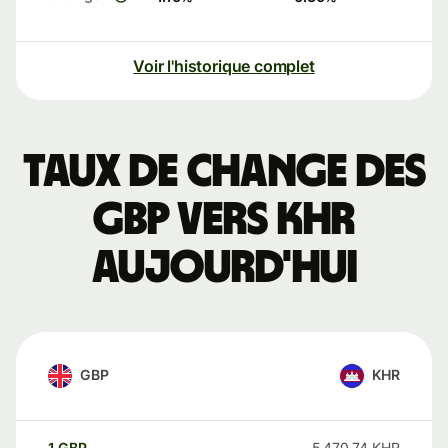
Voir l'historique complet
Taux de change des
GBP vers KHR
aujourd'hui
GBP
KHR
1
GBP
5 470,74
KHR