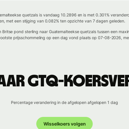
temalteekse quetzals is vandaag 10.2896 en is met 0.301% veranderd s
even, met een stijging van 0.082% ten opzichte van 7 dagen geleden.
n Britse pond sterling naar Guatemalteekse quetzals tussen een m
otste prijsschommeling op een dag vond plaats op 07-08-2026, met 
aar GTQ-koersv
Percentage verandering in de afgelopen afgelopen 1 dag
Wisselkoers volgen