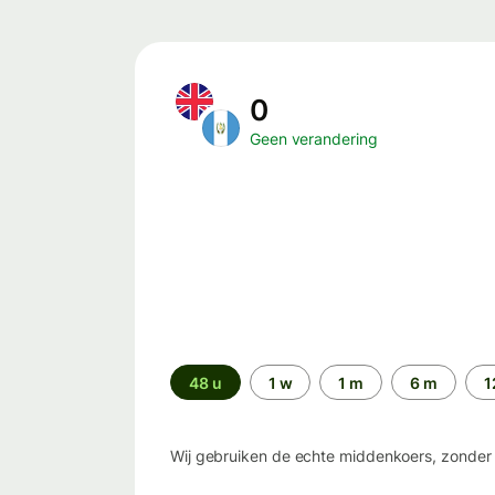
0
Geen verandering
Periode
48 u
1 w
1 m
6 m
1
Wij gebruiken de echte middenkoers, zonder