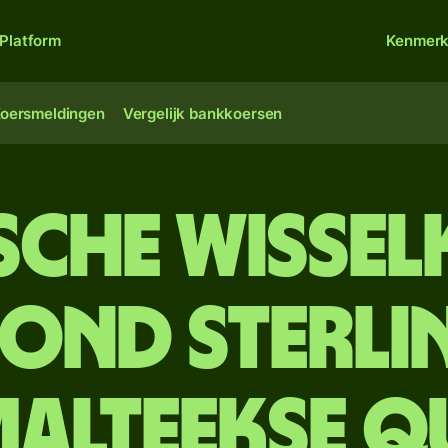
Platform
Kenmer
oersmeldingen
Vergelijk bankkoersen
sche wisse
pond sterl
alteekse q