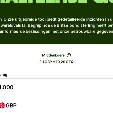
 Onze uitgebreide tool biedt gedetailleerde inzichten in d
e wereldvaluta. Begrijp hoe de Britse pond sterling heeft b
eïnformeerde beslissingen met onze betrouwbare gegeven
Middenkoers
£ 1 GBP = 10,29 GTQ
drag
GBP