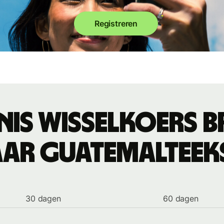
Registreren
nis wisselkoers B
aar Guatemalteek
30 dagen
60 dagen