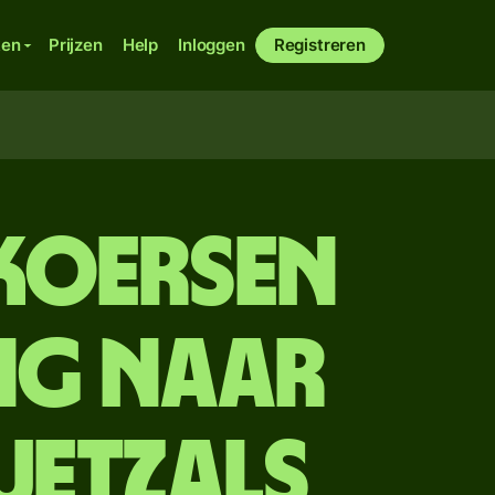
ken
Prijzen
Help
Inloggen
Registreren
lkoersen
ing naar
uetzals