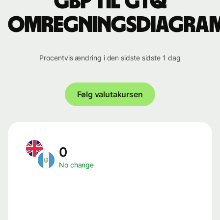
GBP til GTQ
omregningsdiagra
Procentvis ændring i den sidste sidste 1 dag
Følg valutakursen
0
No change