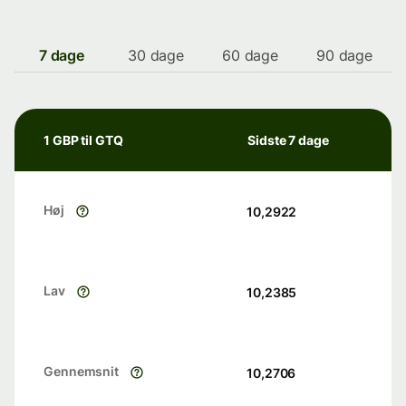
7 dage
30 dage
60 dage
90 dage
1 GBP til GTQ
Sidste 7 dage
Høj
10,2922
Lav
10,2385
Gennemsnit
10,2706