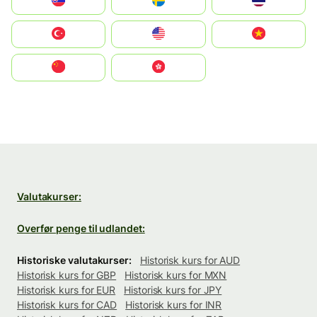
Slovensko
Ruoŧŧa
ไทย
Türkiye
United States
Vietnam
中国
中國香港特別行政區
Valutakurser:
Overfør penge til udlandet:
Historiske valutakurser:
Historisk kurs for AUD
Historisk kurs for GBP
Historisk kurs for MXN
Historisk kurs for EUR
Historisk kurs for JPY
Historisk kurs for CAD
Historisk kurs for INR