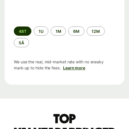
Time
48T
1U
1M
6M
12M
period
5Å
We use the real, mid-market rate with no sneaky
mark-up to hide the fees.
Learn more
Top