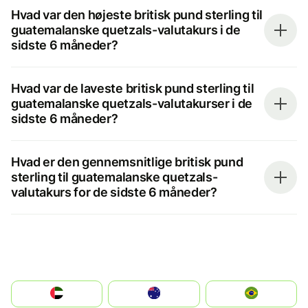
Hvad var den højeste britisk pund sterling til
guatemalanske quetzals-valutakurs i de
sidste 6 måneder?
Hvad var de laveste britisk pund sterling til
guatemalanske quetzals-valutakurser i de
sidste 6 måneder?
Hvad er den gennemsnitlige britisk pund
sterling til guatemalanske quetzals-
valutakurs for de sidste 6 måneder?
الإمارات العربية المتحدة
Australia
Brazil