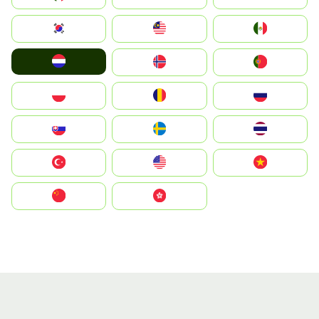
South Korea
Malay
Mexico
Nederland
Norge
Portugal
Polska
România
Россия
Slovensko
Ruoŧŧa
ไทย
Türkiye
United States
Vietnam
中国
中國香港特別行政區