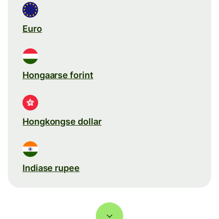
Euro
Hongaarse forint
Hongkongse dollar
Indiase rupee