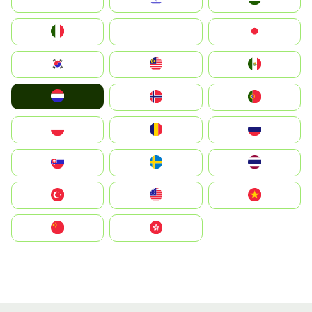
Italia
JA
Japan
South Korea
Malay
Mexico
Nederland
Norge
Portugal
Polska
România
Россия
Slovensko
Ruoŧŧa
ไทย
Türkiye
United States
Vietnam
中国
中國香港特別行政區