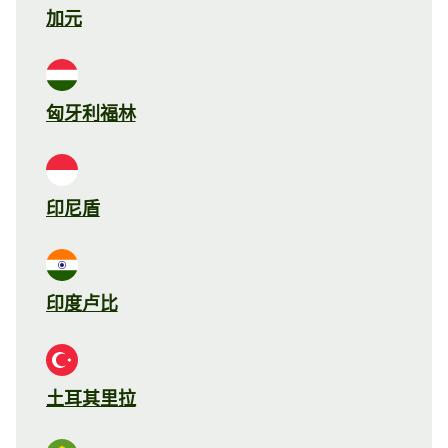
加元
匈牙利福林
印尼盾
印度卢比
土耳其里拉