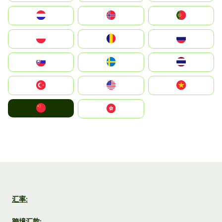
Nederland
Norge
Portugal
Polska
România
Россия
Slovensko
Ruoŧŧa
ไทย
Türkiye
United States
Vietnam
中国
中國香港特別行政區
汇率:
跨境汇款: