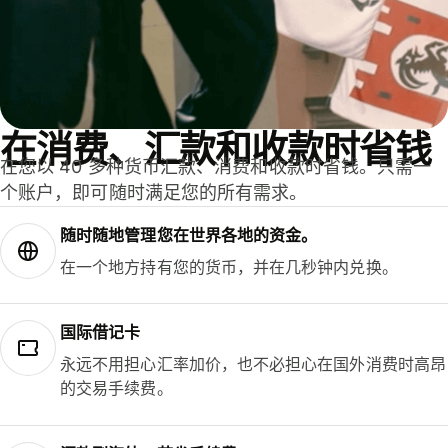
在消费、汇款和收款时省钱
在您以 40 多种货币汇款、消费和收款时省钱。只需一
个账户，即可随时满足您的所有需求。
随时随地管理您在世界各地的资金。
在一个地方持有您的货币，并在几秒钟内兑换。
国际借记卡
永远不用担心汇率加价，也不必担心在国外消费时高昂
的交易手续费。