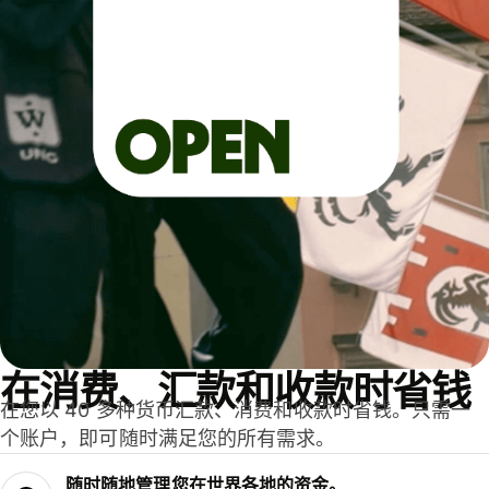
在消费、汇款和收款时省钱
在您以 40 多种货币汇款、消费和收款时省钱。只需一
个账户，即可随时满足您的所有需求。
随时随地管理您在世界各地的资金。