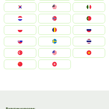
South Korea
Malay
Mexico
Nederland
Norge
Portugal
Polska
România
Россия
Slovensko
Ruoŧŧa
ไทย
Türkiye
United States
Vietnam
中国
中國香港特別行政區
Валутни курсове: