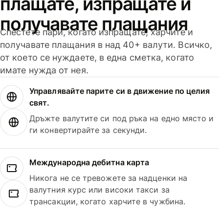
плащате, изпращате и
получавате плащания
Спестете пари, когато изпращате, харчите и
получавате плащания в над 40+ валути. Всичко,
от което се нуждаете, в една сметка, когато
имате нужда от нея.
Управлявайте парите си в движение по целия
свят.
Дръжте валутите си под ръка на едно място и
ги конвертирайте за секунди.
Международна дебитна карта
Никога не се тревожете за надценки на
валутния курс или високи такси за
трансакции, когато харчите в чужбина.