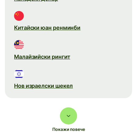
Китайски юан ренминби
Малайзийски рингит
Нов израелски шекел
Покажи повече