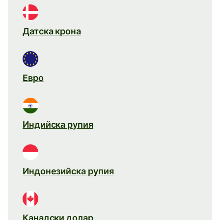
Датска крона
Евро
Индийска рупия
Индонезийска рупия
Канадски долар