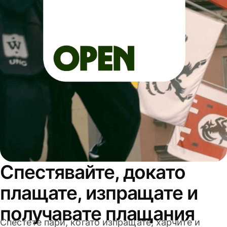
Спестявайте, докато
плащате, изпращате и
получавате плащания
Спестете пари, когато изпращате, харчите и