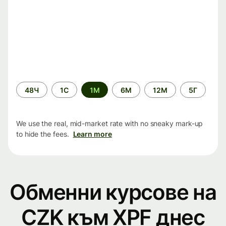
Time
48Ч
1С
1М
6М
12М
5Г
period
We use the real, mid-market rate with no sneaky mark-up
to hide the fees.
Learn more
Обменни курсове на
CZK към XPF днес