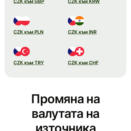
CZK към GBP
CZK към KRW
CZK към PLN
CZK към INR
CZK към TRY
CZK към CHF
Промяна на
валутата на
източника