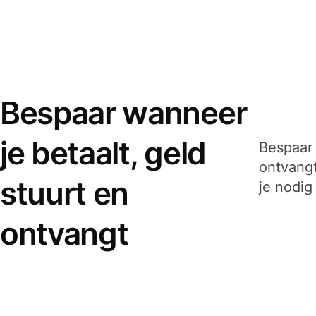
Bespaar wanneer
je betaalt, geld
Bespaar 
ontvangt
stuurt en
je nodig
ontvangt