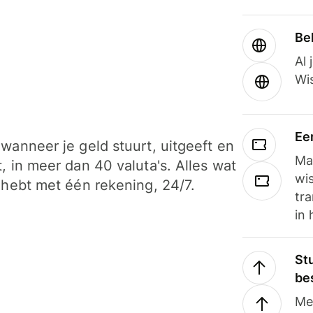
Be
Al 
Wi
Ee
wanneer je geld stuurt, uitgeeft en
Ma
, in meer dan 40 valuta's. Alles wat
wi
 hebt met één rekening, 24/7.
tra
in 
Stu
be
Me