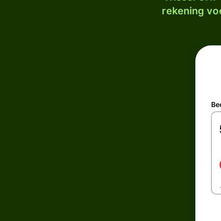
rekening voo
Be