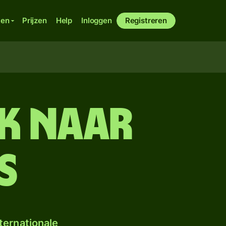
ken
Prijzen
Help
Inloggen
Registreren
nk naar
s
ternationale