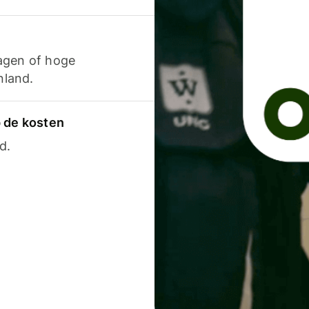
agen of hoge
nland.
p de kosten
d.