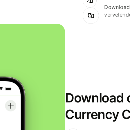
Downloade
vervelend
Download d
Currency C