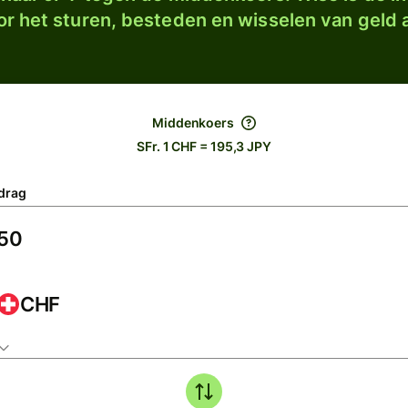
r het sturen, besteden en wisselen van geld a
Middenkoers
SFr. 1 CHF = 195,3 JPY
drag
CHF