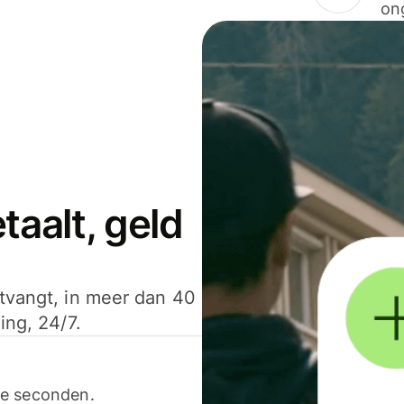
on
aalt, geld
ntvangt, in meer dan 40
ing, 24/7.
ele seconden.