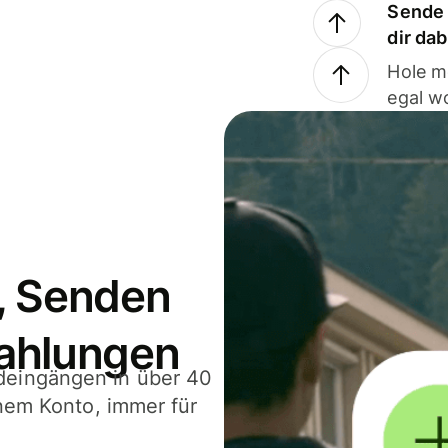
Sende 
dir da
Hole m
egal w
, Senden
ahlungen
deingängen in über 40
inem Konto, immer für