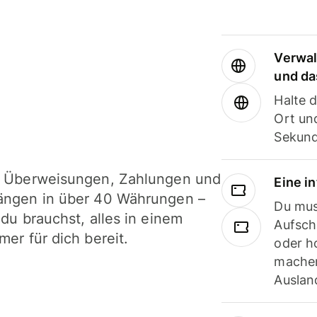
Verwal
und da
Halte 
Ort und
Sekund
i Überweisungen, Zahlungen und
Eine i
ängen in über 40 Währungen –
Du mus
 du brauchst, alles in einem
Aufsch
mer für dich bereit.
oder h
machen
Ausland