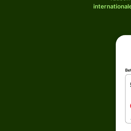
internationa
Be