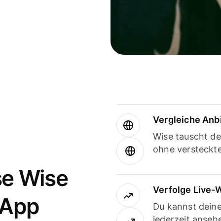
Vergleiche Anb
Wise tauscht d
ohne versteckt
se Wise
Verfolge Live-
-App
Du kannst dein
jederzeit anseh