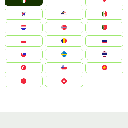
Italia
JA
Japan
South Korea
Malay
Mexico
Nederland
Norge
Portugal
Polska
România
Россия
Slovensko
Ruoŧŧa
ไทย
Türkiye
United States
Vietnam
中国
中國香港特別行政區