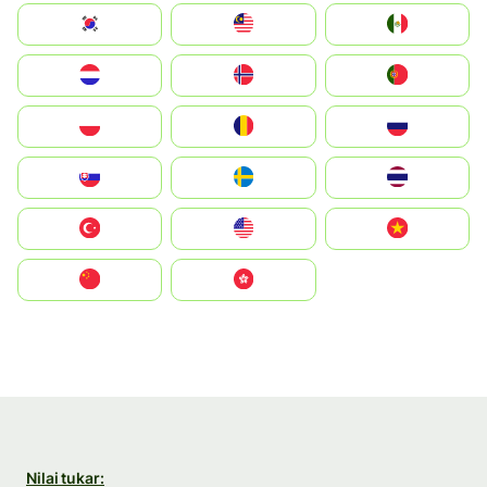
South Korea
Malay
Mexico
Nederland
Norge
Portugal
Polska
România
Россия
Slovensko
Ruoŧŧa
ไทย
Türkiye
United States
Vietnam
中国
中國香港特別行政區
Nilai tukar: