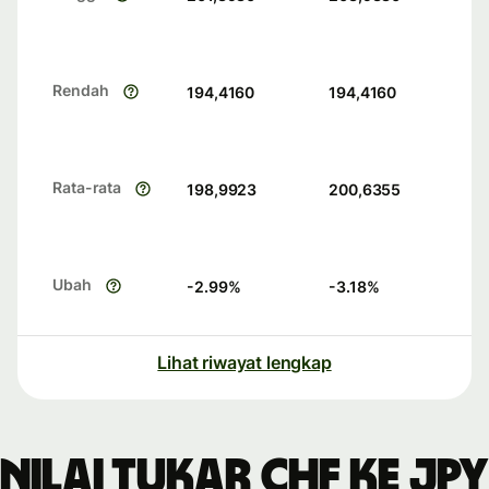
Rendah
194,4160
194,4160
Rata-rata
198,9923
200,6355
Ubah
-2.99
%
-3.18
%
Lihat riwayat lengkap
Nilai tukar CHF ke JPY