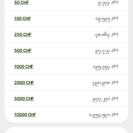
50
CHF
၉,၇၇၃
JPY
100
CHF
၁၉,၅၄၅
JPY
250
CHF
၄၈,၈၆၄
JPY
500
CHF
၉၇,၇၂၇
JPY
1000
CHF
၁၉၅,၄၅၄
JPY
2000
CHF
၃၉၀,၉၀၈
JPY
5000
CHF
၉၇၇,၂၇၀
JPY
10000
CHF
၁,၉၅၄,၅၄၀
JPY