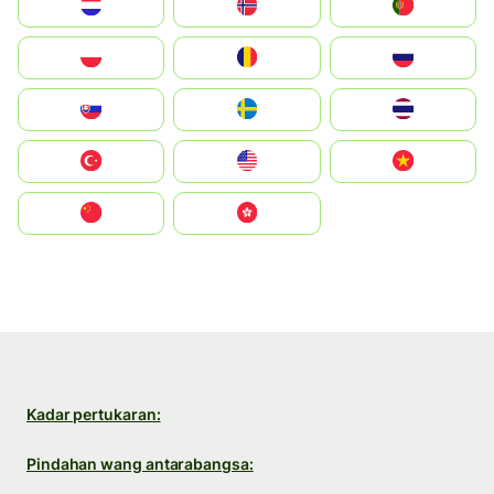
Nederland
Norge
Portugal
Polska
România
Россия
Slovensko
Ruoŧŧa
ไทย
Türkiye
United States
Vietnam
中国
中國香港特別行政區
Kadar pertukaran:
Pindahan wang antarabangsa: