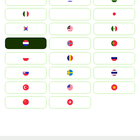
Italia
JA
Japan
South Korea
Malay
Mexico
Nederland
Norge
Portugal
Polska
România
Россия
Slovensko
Ruoŧŧa
ไทย
Türkiye
United States
Vietnam
中国
中國香港特別行政區