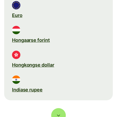
Euro
Hongaarse forint
Hongkongse dollar
Indiase rupee