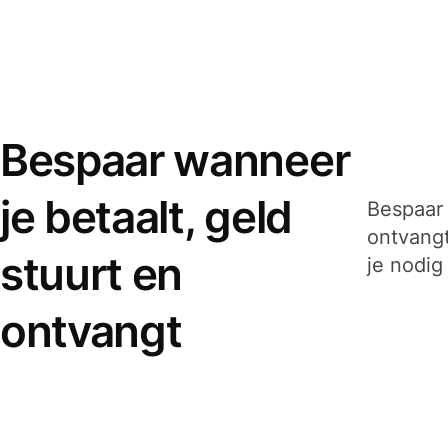
Bespaar wanneer
je betaalt, geld
Bespaar 
ontvangt
stuurt en
je nodig
ontvangt