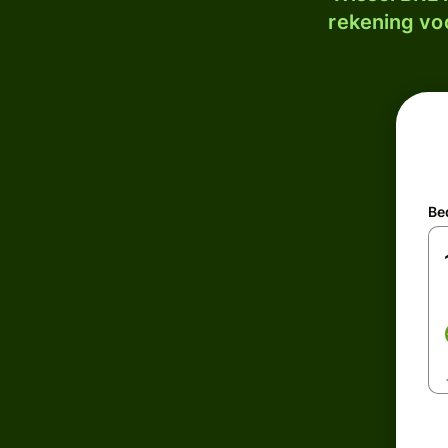
rekening voo
Be