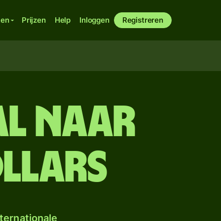
ken
Prijzen
Help
Inloggen
Registreren
al naar
llars
ternationale