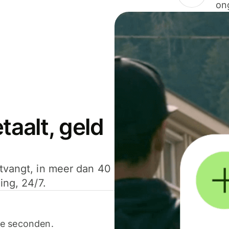
on
aalt, geld
ntvangt, in meer dan 40
ing, 24/7.
ele seconden.