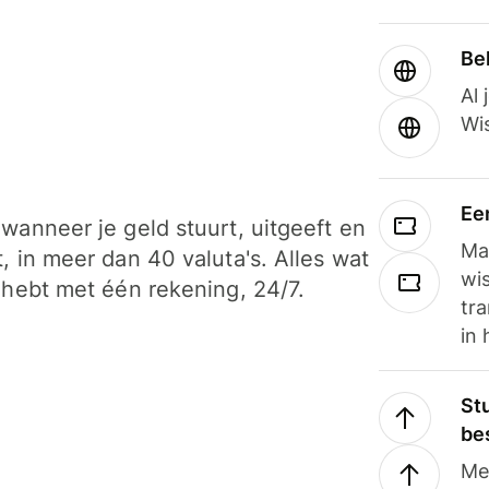
Be
Al 
Wi
Ee
wanneer je geld stuurt, uitgeeft en
Ma
, in meer dan 40 valuta's. Alles wat
wi
 hebt met één rekening, 24/7.
tra
in 
Stu
be
Me