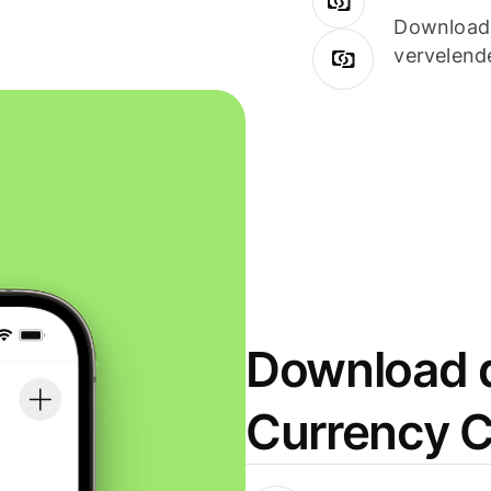
Downloade
vervelend
Download d
Currency C