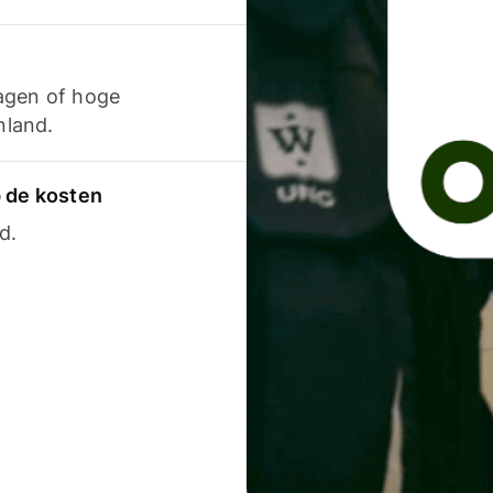
agen of hoge
nland.
p de kosten
d.