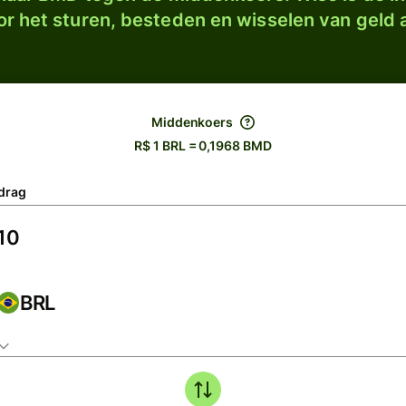
r het sturen, besteden en wisselen van geld a
Middenkoers
R$ 1 BRL = 0,1968 BMD
drag
BRL