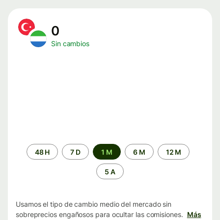
0
Sin cambios
Periodo
48 H
7 D
1 M
6 M
12 M
de
tiempo
5 A
Usamos el tipo de cambio medio del mercado sin
sobreprecios engañosos para ocultar las comisiones.
Más