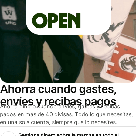
Ahorra cuando gastes,
envíes y recibas pagos
Ahorra dinero cuando envíes, gastes y recibas
pagos en más de 40 divisas. Todo lo que necesitas,
en una sola cuenta, siempre que lo necesites.
Gestiona dinero sobre la marcha en todo el