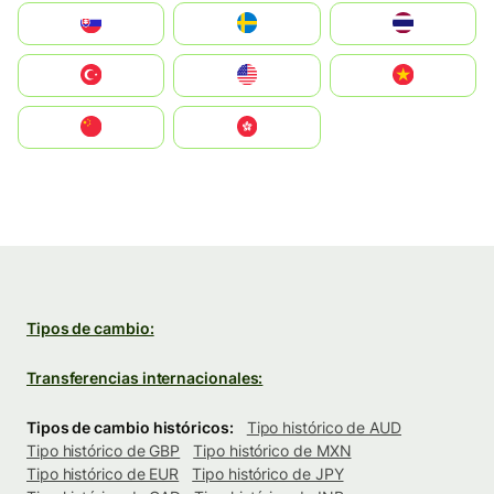
Slovensko
Ruoŧŧa
ไทย
Türkiye
United States
Vietnam
中国
中國香港特別行政區
Tipos de cambio:
Transferencias internacionales:
Tipos de cambio históricos:
Tipo histórico de AUD
Tipo histórico de GBP
Tipo histórico de MXN
Tipo histórico de EUR
Tipo histórico de JPY