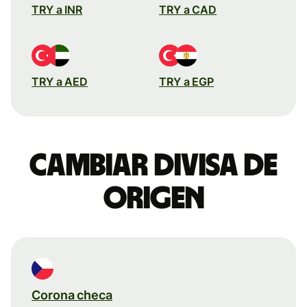
TRY a INR
TRY a CAD
TRY a AED
TRY a EGP
Cambiar divisa de
origen
Corona checa