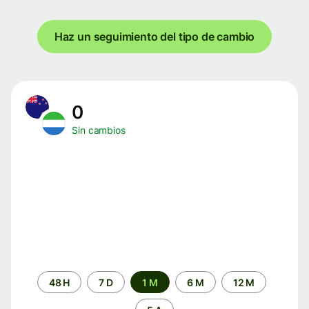
Haz un seguimiento del tipo de cambio
0
Sin cambios
Periodo
48 H
7 D
1 M
6 M
12 M
de
tiempo