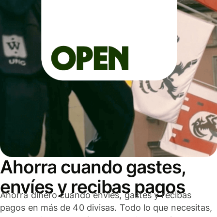
Ahorra cuando gastes,
envíes y recibas pagos
Ahorra dinero cuando envíes, gastes y recibas
pagos en más de 40 divisas. Todo lo que necesitas,