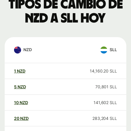
Tipos de cambio de
NZD a SLL hoy
NZD
SLL
1
NZD
14,160.20
SLL
5
NZD
70,801
SLL
10
NZD
141,602
SLL
20
NZD
283,204
SLL