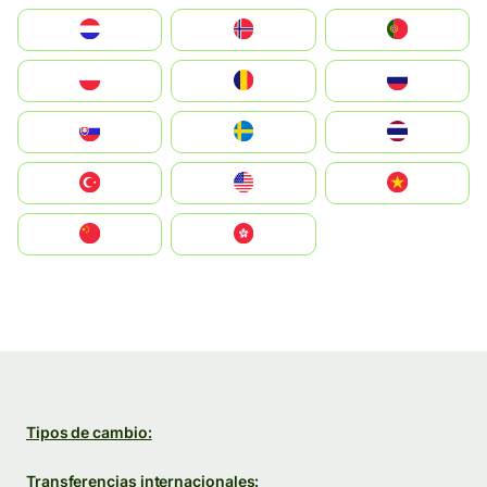
Nederland
Norge
Portugal
Polska
România
Россия
Slovensko
Ruoŧŧa
ไทย
Türkiye
United States
Vietnam
中国
中國香港特別行政區
Tipos de cambio:
Transferencias internacionales: