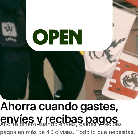
Ahorra cuando gastes,
envíes y recibas pagos
Ahorra dinero cuando envíes, gastes y recibas
pagos en más de 40 divisas. Todo lo que necesitas,