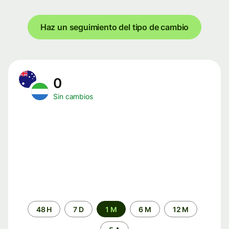
Haz un seguimiento del tipo de cambio
0
Sin cambios
Periodo
48 H
7 D
1 M
6 M
12 M
de
tiempo