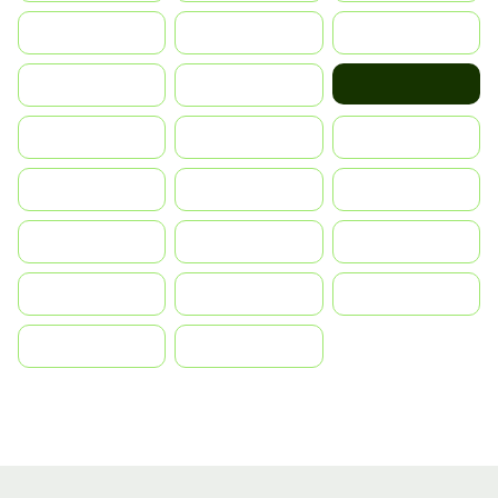
Italia
JA
Japan
Mexico
South Korea
Malay
Nederland
Norge
Portugal
Polska
România
Россия
Slovensko
Ruoŧŧa
ไทย
Türkiye
United States
Vietnam
中国
中國香港特別行政區