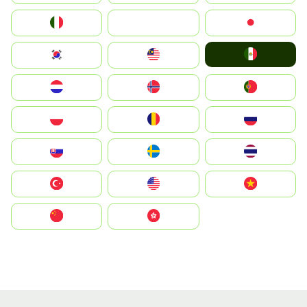
Italia
JA
Japan
Mexico
South Korea
Malay
Nederland
Norge
Portugal
Polska
România
Россия
Slovensko
Ruoŧŧa
ไทย
Türkiye
United States
Vietnam
中国
中國香港特別行政區