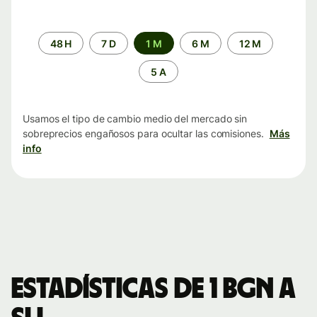
Periodo
48 H
7 D
1 M
6 M
12 M
de
tiempo
5 A
Usamos el tipo de cambio medio del mercado sin
sobreprecios engañosos para ocultar las comisiones.
Más
info
Estadísticas de 1 BGN a