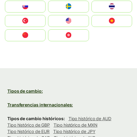
Slovensko
Ruoŧŧa
ไทย
Türkiye
United States
Vietnam
中国
中國香港特別行政區
Tipos de cambio:
Transferencias internacionales:
Tipos de cambio históricos:
Tipo histórico de AUD
Tipo histórico de GBP
Tipo histórico de MXN
Tipo histórico de EUR
Tipo histórico de JPY