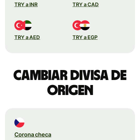
TRY a INR
TRY a CAD
TRY a AED
TRY a EGP
Cambiar divisa de
origen
Corona checa