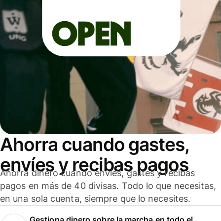
Ahorra cuando gastes,
envíes y recibas pagos
Ahorra dinero cuando envíes, gastes y recibas
pagos en más de 40 divisas. Todo lo que necesitas,
en una sola cuenta, siempre que lo necesites.
Gestiona dinero sobre la marcha en todo el