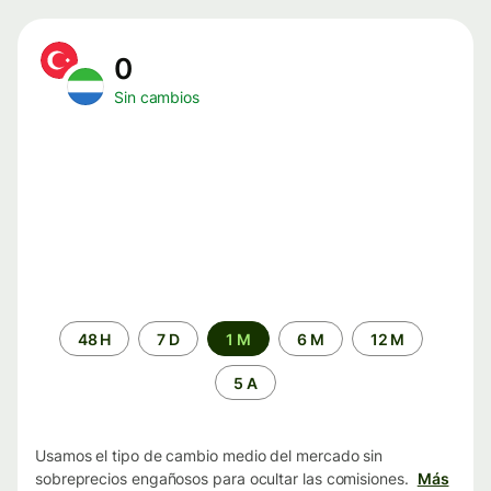
0
Sin cambios
Periodo
48 H
7 D
1 M
6 M
12 M
de
tiempo
5 A
Usamos el tipo de cambio medio del mercado sin
sobreprecios engañosos para ocultar las comisiones.
Más