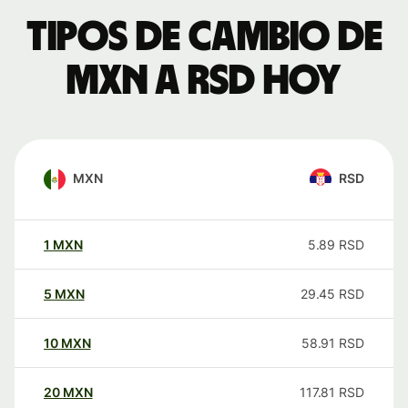
Tipos de cambio de
MXN a RSD hoy
MXN
RSD
1
MXN
5.89
RSD
5
MXN
29.45
RSD
10
MXN
58.91
RSD
20
MXN
117.81
RSD