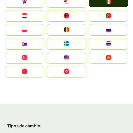
Mexico
South Korea
Malay
Nederland
Norge
Portugal
Polska
România
Россия
Slovensko
Ruoŧŧa
ไทย
Türkiye
United States
Vietnam
中国
中國香港特別行政區
Tipos de cambio: