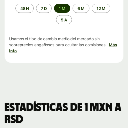
Periodo
48 H
7 D
1 M
6 M
12 M
de
tiempo
5 A
Usamos el tipo de cambio medio del mercado sin
sobreprecios engañosos para ocultar las comisiones.
Más
info
Estadísticas de 1 MXN a
RSD