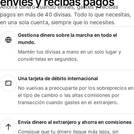
envíes y recibas pagos
Ahorra dinero cuando envíes, gastes y recibas
pagos en más de 40 divisas. Todo lo que necesitas,
en una sola cuenta, siempre que lo necesites.
Gestiona dinero sobre la marcha en todo el
mundo.
Mantén tus divisas a mano en un solo lugar y
conviértelas en segundos.
Una tarjeta de débito internacional
No vuelvas a preocuparte por los sobreprecios en
el tipo de cambio o las altas comisiones por
transacción cuando gastes en el extranjero.
Envía dinero al extranjero y ahorra en comisiones
Consigue que tu dinero llegue más lejos, sin