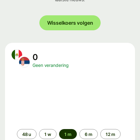
Wisselkoers volgen
0
Geen verandering
Periode
48 u
1 w
1 m
6 m
12 m