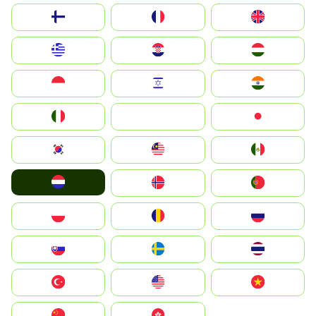
Suomi
France
United Kingdom
Greece
Hrvatska
Magyarország
Indonesia
Israel
India
Italia
JA
Japan
South Korea
Malay
Mexico
Nederland
Norge
Portugal
Polska
România
Россия
Slovensko
Ruoŧŧa
ไทย
Türkiye
United States
Vietnam
中国
中國香港特別行政區