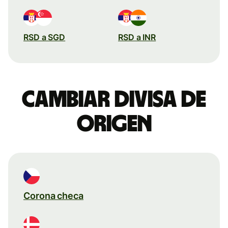
RSD a SGD
RSD a INR
Cambiar divisa de
origen
Corona checa