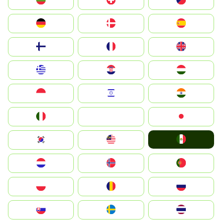
България
Switzerland
Czechia
Deutschland
Denmark
España
Suomi
France
United Kingdom
Greece
Hrvatska
Magyarország
Indonesia
Israel
India
Italia
JA
Japan
Mexico
South Korea
Malay
Nederland
Norge
Portugal
Polska
România
Россия
Slovensko
Ruoŧŧa
ไทย