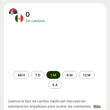
0
Sin cambios
Periodo
48 H
7 D
1 M
6 M
12 M
de
tiempo
5 A
Usamos el tipo de cambio medio del mercado sin
sobreprecios engañosos para ocultar las comisiones.
Más