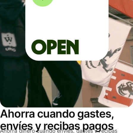
Ahorra cuando gastes,
envíes y recibas pagos
Ahorra dinero cuando envíes, gastes y recibas