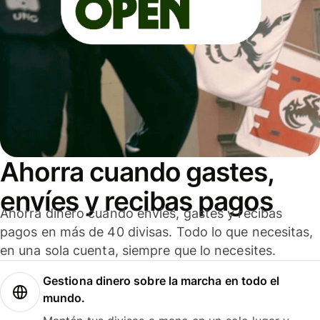
Ahorra cuando gastes,
envíes y recibas pagos
Ahorra dinero cuando envíes, gastes y recibas
pagos en más de 40 divisas. Todo lo que necesitas,
en una sola cuenta, siempre que lo necesites.
Gestiona dinero sobre la marcha en todo el
mundo.