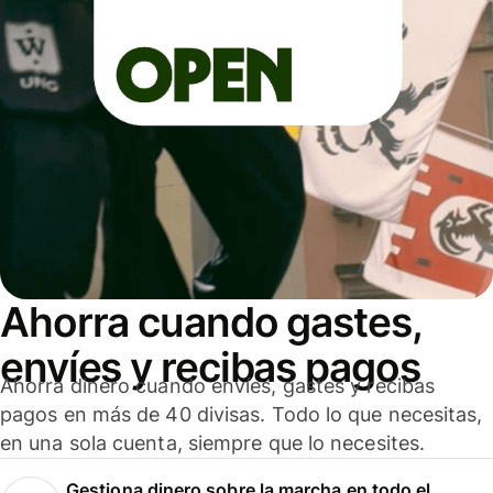
Ahorra cuando gastes,
envíes y recibas pagos
Ahorra dinero cuando envíes, gastes y recibas
pagos en más de 40 divisas. Todo lo que necesitas,
en una sola cuenta, siempre que lo necesites.
Gestiona dinero sobre la marcha en todo el