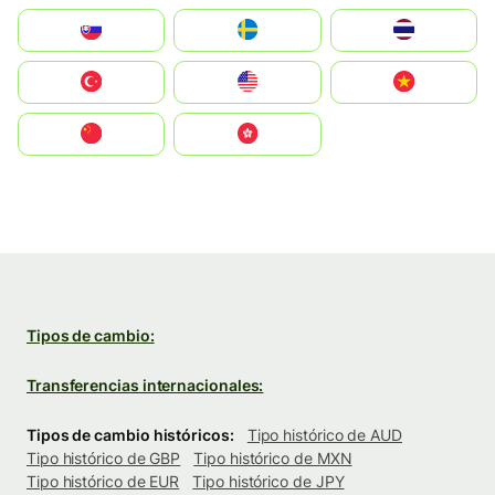
Slovensko
Ruoŧŧa
ไทย
Türkiye
United States
Vietnam
中国
中國香港特別行政區
Tipos de cambio:
Transferencias internacionales:
Tipos de cambio históricos:
Tipo histórico de AUD
Tipo histórico de GBP
Tipo histórico de MXN
Tipo histórico de EUR
Tipo histórico de JPY