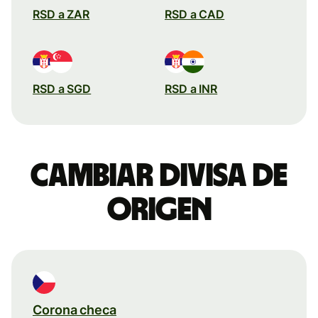
RSD a ZAR
RSD a CAD
RSD a SGD
RSD a INR
Cambiar divisa de
origen
Corona checa