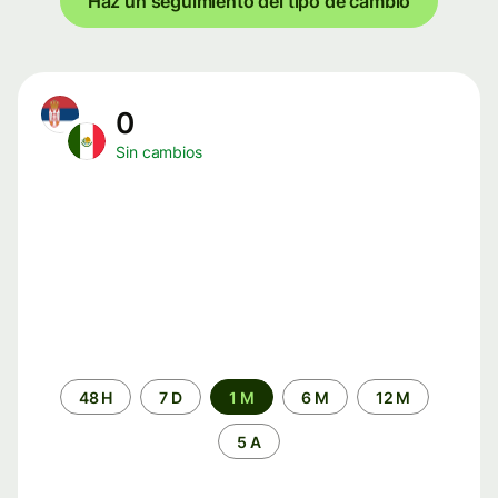
Haz un seguimiento del tipo de cambio
0
Sin cambios
Periodo
48 H
7 D
1 M
6 M
12 M
de
tiempo
5 A