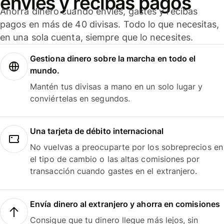
envíes y recibas pagos
Ahorra dinero cuando envíes, gastes y recibas
pagos en más de 40 divisas. Todo lo que necesitas,
en una sola cuenta, siempre que lo necesites.
Gestiona dinero sobre la marcha en todo el
mundo.
Mantén tus divisas a mano en un solo lugar y
conviértelas en segundos.
Una tarjeta de débito internacional
No vuelvas a preocuparte por los sobreprecios en
el tipo de cambio o las altas comisiones por
transacción cuando gastes en el extranjero.
Envía dinero al extranjero y ahorra en comisiones
Consigue que tu dinero llegue más lejos, sin