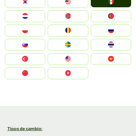
Mexico
South Korea
Malay
Nederland
Norge
Portugal
Polska
România
Россия
Slovensko
Ruoŧŧa
ไทย
Türkiye
United States
Vietnam
中国
中國香港特別行政區
Tipos de cambio: