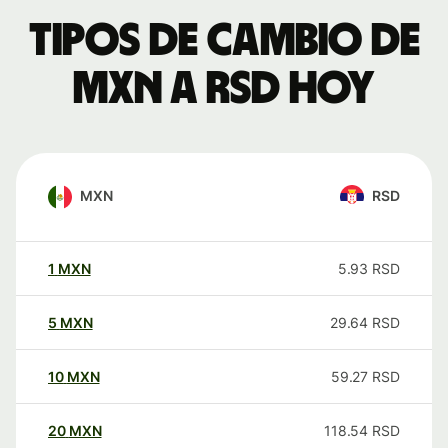
Tipos de cambio de
MXN a RSD hoy
MXN
RSD
1
MXN
5.93
RSD
5
MXN
29.64
RSD
10
MXN
59.27
RSD
20
MXN
118.54
RSD