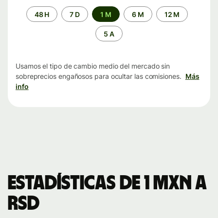
Periodo
48 H
7 D
1 M
6 M
12 M
de
tiempo
5 A
Usamos el tipo de cambio medio del mercado sin
sobreprecios engañosos para ocultar las comisiones.
Más
info
Estadísticas de 1 MXN a
RSD