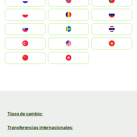
Nederland
Norge
Portugal
Polska
România
Россия
Slovensko
Ruoŧŧa
ไทย
Türkiye
United States
Vietnam
中国
中國香港特別行政區
Tipos de cambio:
Transferencias internacionales: