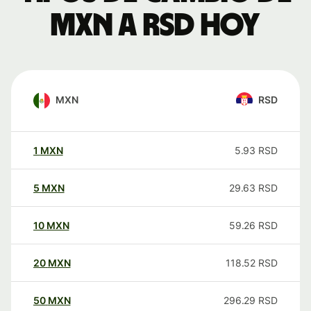
MXN a RSD hoy
MXN
RSD
1
MXN
5.93
RSD
5
MXN
29.63
RSD
10
MXN
59.26
RSD
20
MXN
118.52
RSD
50
MXN
296.29
RSD