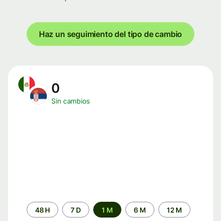
Haz un seguimiento del tipo de cambio
0
Sin cambios
Periodo
48 H
7 D
1 M
6 M
12 M
de