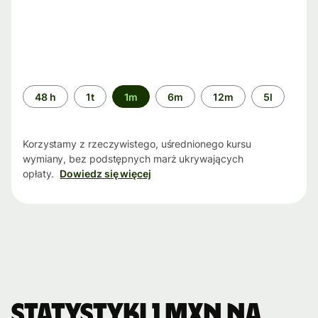
Przedział
48 h
1t
1m
6m
12m
5l
czasu
Korzystamy z rzeczywistego, uśrednionego kursu
wymiany, bez podstępnych marż ukrywających
opłaty.
Dowiedz się więcej
Statystyki 1 MXN na