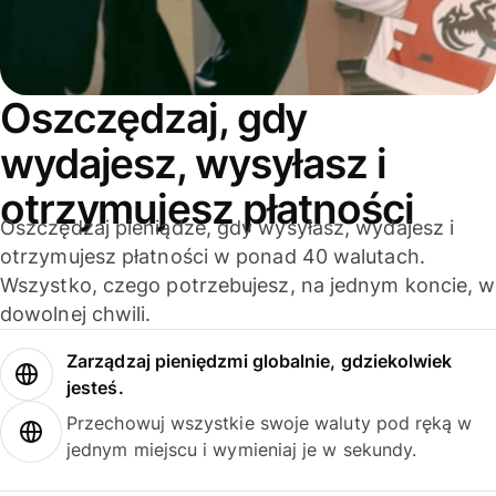
Oszczędzaj, gdy
wydajesz, wysyłasz i
otrzymujesz płatności
Oszczędzaj pieniądze, gdy wysyłasz, wydajesz i
otrzymujesz płatności w ponad 40 walutach.
Wszystko, czego potrzebujesz, na jednym koncie, w
dowolnej chwili.
Zarządzaj pieniędzmi globalnie, gdziekolwiek
jesteś.
Przechowuj wszystkie swoje waluty pod ręką w
jednym miejscu i wymieniaj je w sekundy.