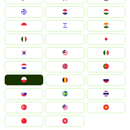
Greece
Hrvatska
Magyarország
Indonesia
Israel
India
Italia
JA
Japan
South Korea
Malay
Mexico
Nederland
Norge
Portugal
Polska
România
Россия
Slovensko
Ruoŧŧa
ไทย
Türkiye
United States
Vietnam
中国
中國香港特別行政區