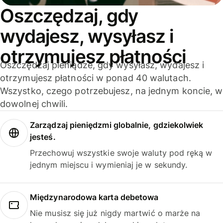
Oszczędzaj, gdy
wydajesz, wysyłasz i
otrzymujesz płatności
Oszczędzaj pieniądze, gdy wysyłasz, wydajesz i
otrzymujesz płatności w ponad 40 walutach.
Wszystko, czego potrzebujesz, na jednym koncie, w
dowolnej chwili.
Zarządzaj pieniędzmi globalnie, gdziekolwiek
jesteś.
Przechowuj wszystkie swoje waluty pod ręką w
jednym miejscu i wymieniaj je w sekundy.
Międzynarodowa karta debetowa
Nie musisz się już nigdy martwić o marże na