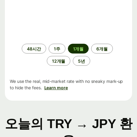
기
48시간
1주
1개월
6개월
간
12개월
5년
We use the real, mid-market rate with no sneaky mark-up
to hide the fees.
Learn more
오늘의 TRY → JPY 환