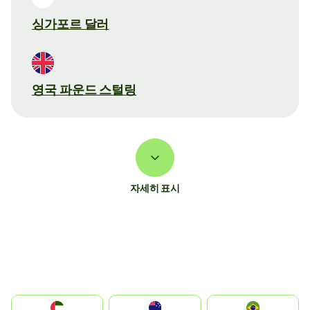
싱가포르 달러
영국 파운드 스털링
자세히 표시
الإمارات العربية المتحدة
Australia
Brazil