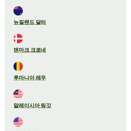
뉴질랜드 달러
덴마크 크로네
루마니아 레우
말레이시아 링깃