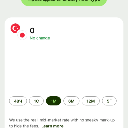
0
No change
Time
48Ч
1С
1М
6М
12М
5Г
period
We use the real, mid-market rate with no sneaky mark-up
to hide the fees.
Learn more