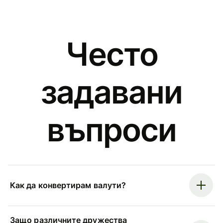
Често
задавани
въпроси
Как да конвертирам валути?
Защо различните дружества