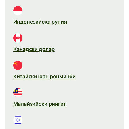
Индонезийска рупия
Канадски долар
Китайски юан ренминби
Малайзийски рингит