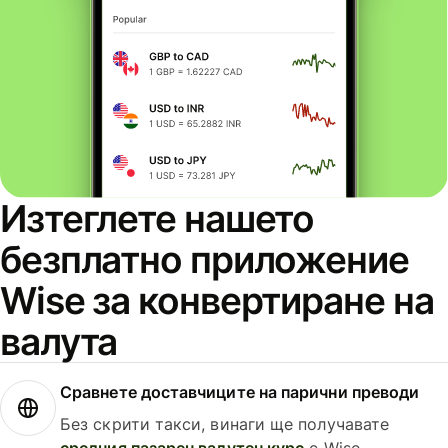
Изтеглете нашето
безплатно приложение
Wise за конвертиране на
валута
Сравнете доставчиците на парични преводи
Без скрити такси, винаги ще получавате
средния пазарен валутен курс
с Wise.