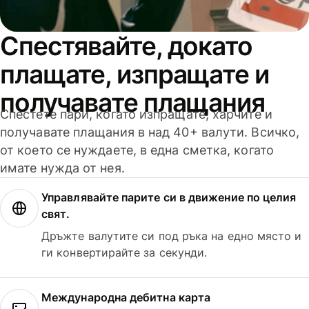
Спестявайте, докато
плащате, изпращате и
получавате плащания
Спестете пари, когато изпращате, харчите и
получавате плащания в над 40+ валути. Всичко,
от което се нуждаете, в една сметка, когато
имате нужда от нея.
Управлявайте парите си в движение по целия
свят.
Дръжте валутите си под ръка на едно място и
ги конвертирайте за секунди.
Международна дебитна карта