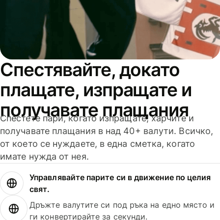
Спестявайте, докато
плащате, изпращате и
получавате плащания
Спестете пари, когато изпращате, харчите и
получавате плащания в над 40+ валути. Всичко,
от което се нуждаете, в една сметка, когато
имате нужда от нея.
Управлявайте парите си в движение по целия
свят.
Дръжте валутите си под ръка на едно място и
ги конвертирайте за секунди.