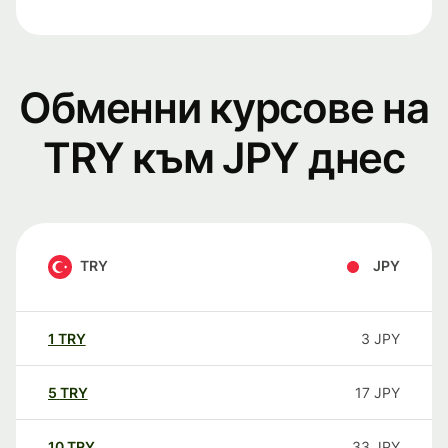
Обменни курсове на
TRY към JPY днес
TRY
JPY
1
TRY
3
JPY
5
TRY
17
JPY
10
TRY
33
JPY