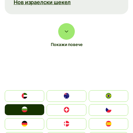
Нов израелски шекел
Покажи повече
الإمارات العربية المتحدة
Australia
Brazil
България
Switzerland
Czechia
Deutschland
Denmark
España