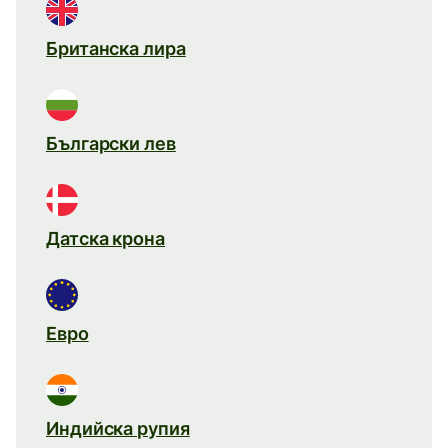
Британска лира
Български лев
Датска крона
Евро
Индийска рупия