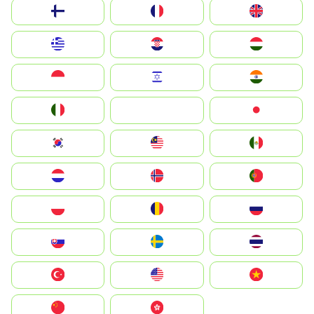
Suomi
France
United Kingdom
Greece
Hrvatska
Magyarország
Indonesia
Israel
India
Italia
JA
Japan
South Korea
Malay
Mexico
Nederland
Norge
Portugal
Polska
România
Россия
Slovensko
Ruoŧŧa
ไทย
Türkiye
United States
Vietnam
中国
中國香港特別行政區