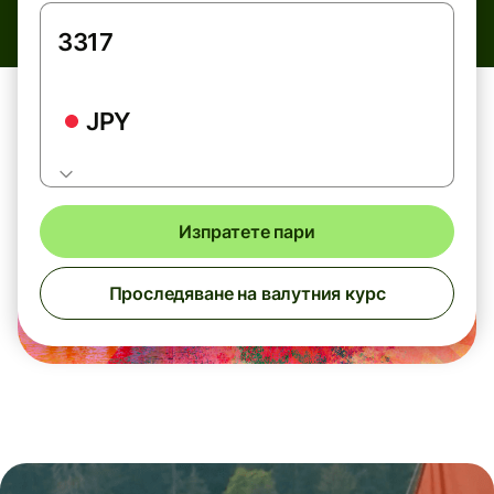
JPY
Изпратете пари
Проследяване на валутния курс