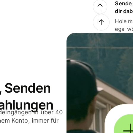
Sende 
dir da
Hole m
egal w
, Senden
ahlungen
deingängen in über 40
inem Konto, immer für