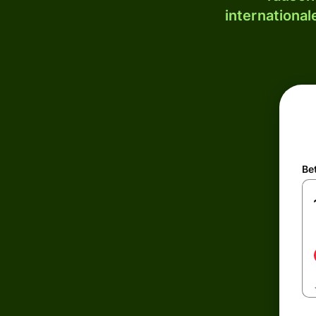
internationa
Be