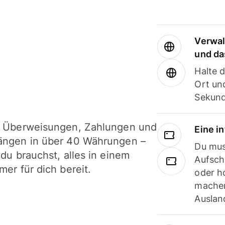
Verwal
und da
Halte 
Ort und
Sekund
i Überweisungen, Zahlungen und
Eine i
ängen in über 40 Währungen –
Du mus
 du brauchst, alles in einem
Aufsch
mer für dich bereit.
oder h
machen
Ausland