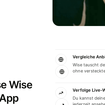
Vergleiche Anb
Wise tauscht d
ohne versteckt
se Wise
Verfolge Live-
-App
Du kannst dein
jederzeit anseh