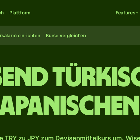
ch
Plattform
Features
rsalarm einrichten
Kurse vergleichen
send türkis
japanischen
 TRY zu JPY zum Devisenmittelkurs um. Wise 